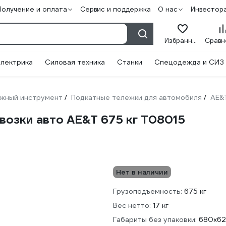
Получение и оплата
Сервис и поддержка
О нас
Инвестор
Избранное
лектрика
Силовая техника
Станки
Спецодежда и СИЗ
жный инструмент
Подкатные тележки для автомобиля
AE&
/
/
возки авто AE&T 675 кг T08015
Нет в наличии
Грузоподъемность:
675 кг
Вес нетто:
17 кг
Габариты без упаковки:
680x62