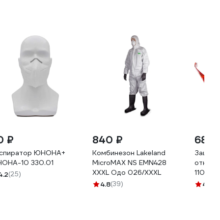
0 ₽
840 ₽
68 ₽
спиратор ЮНОНА+
Комбинезон Lakeland
Защитн
ОНА-10 330.01
MicroMAX NS EMN428
открыт
ХХXL Одо 026/ХХXL
110325
4.2
(25)
4.8
(39)
4.2
(1