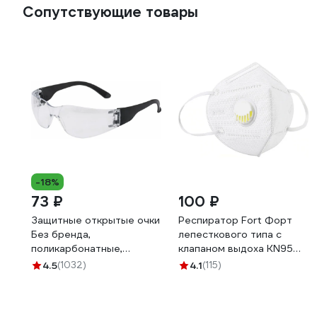
Сопутствующие товары
-18%
73 ₽
100 ₽
Защитные открытые очки
Респиратор Fort Форт
Без бренда,
лепесткового типа с
поликарбонатные,
клапаном выдоха KN95
прозрачные ОЧК201 0-
FFP2 00501455929
4.5
(1032)
4.1
(115)
13021 89171