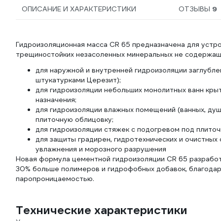
ОПИСАНИЕ И ХАРАКТЕРИСТИКИ
ОТЗЫВЫ
9
Гидроизоляционная масса CR 65 предназначена для уст
трещиностойких незасоленных минеральных не содержащих
для наружной и внутренней гидроизоляции заглублен
штукатурками Церезит);
для гидроизоляции небольших монолитных ванн кры
назначения;
для гидроизоляции влажных помещений (ванных, душе
плиточную облицовку;
для гидроизоляции стяжек с подогревом под плиточ
для защиты градирен, гидротехнических и очистных
увлажнения и морозного разрушения
Новая формула цементной гидроизоляции CR 65 разработ
30% больше полимеров и гидрофобных добавок, благода
паропроницаемостью.
Технические характеристики