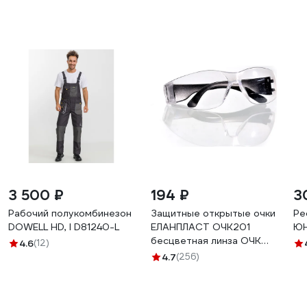
3 500 ₽
194 ₽
3
Рабочий полукомбинезон
Защитные открытые очки
Ре
DOWELL HD, l D81240-L
ЕЛАНПЛАСТ ОЧК201
ЮН
бесцветная линза ОЧК
4.6
(12)
201
4.7
(256)