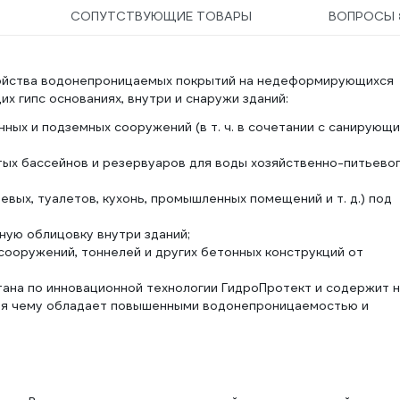
СОПУТСТВУЮЩИЕ ТОВАРЫ
ВОПРОСЫ
ройства водонепроницаемых покрытий на недеформирующихся
 гипс основаниях, внутри и снаружи зданий:
ных и подземных сооружений (в т. ч. в сочетании с санирующ
тых бассейнов и резервуаров для воды хозяйственно-питьево
вых, туалетов, кухонь, промышленных помещений и т. д.) под
ную облицовку внутри зданий;
 сооружений, тоннелей и других бетонных конструкций от
ана по инновационной технологии ГидроПротект и содержит 
ря чему обладает повышенными водонепроницаемостью и