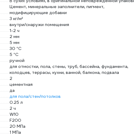
В сухих условиях, в оригинальной неповрежденной упаков
Цемент, минеральные заполнители, пигмент,
модифицирующие добавки
3 кг/м²
внутри/снаружи помещения
1-2 ч
2 мм
5 мм
30 °С
5 °С
ручной
для отмостки, пола, стены, труб, бассейна, фундамента,
колодцев, террасы, кухни, ванной, балкона, подвала
2
цементная
да
для пола/стен/потолков
0.25 л
2 ч
W10
F200
20 МПа
1 МПа