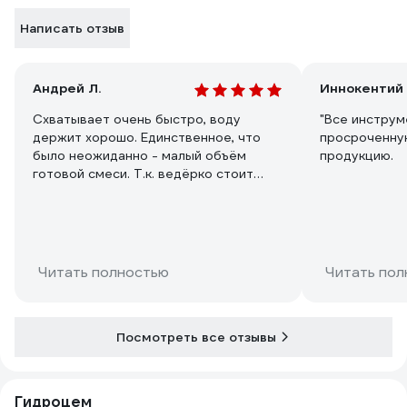
Написать отзыв
Андрей Л.
Иннокентий
Схватывает очень быстро, воду
"Все инструм
держит хорошо. Единственное, что
просроченну
было неожиданно - малый объём
продукцию.
готовой смеси. Т.к. ведёрко стоит
недёшево, чисто ментально
ожидалось, что разведённой смеси
будет много. Нет, совсем немного.
Если дыра большая, 5 кг не хватит.
Читать полностью
Читать пол
Посмотреть все отзывы
Гидроцем