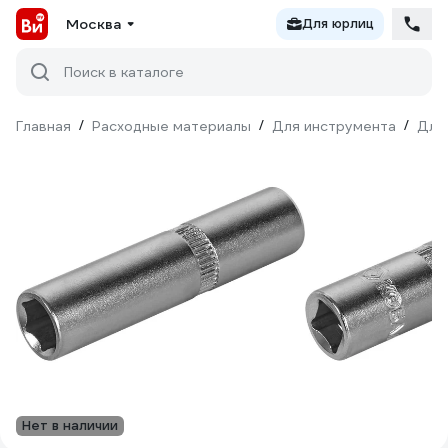
Москва
Для юрлиц
Поиск в каталоге
Главная
/
Расходные материалы
/
Для инструмента
/
Для
Нет в наличии