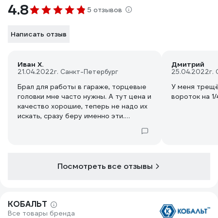
4.8
5 отзывов
Написать отзыв
Иван Х.
Дмитрий
21.04.2022
г. Санкт-Петербург
25.04.2022
г.
Брал для работы в гараже, торцевые
У меня трещёт
головки мне часто нужны. А тут цена и
вороток на 1/
качество хорошие, теперь не надо их
искать, сразу беру именно эти.
Упрощают работу в разы и надежные.
Посмотреть все отзывы
КОБАЛЬТ
Все товары бренда