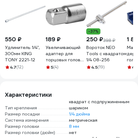
-37%
550 ₽
189 ₽
250 ₽
1 81
398 ₽
Удлинитель 1/4",
Увеличивающий
Вороток NEO
Магн
300мм KING
адаптер для
Tools с квадратом
держ
TONY 2221-12
торцовых головок
1/4 08-256
голов
KRAFTOOL 3/8"M x
на 26
4.7
(12)
5
(4)
4.5
(19)
4.
1/4"F 27840_z01
235x
7672
Характеристики
квадрат с подпружиненным
Тип крепления
шариком
Размер посадки
1/4 дюйма
Система измерения
метрическая
Размер головки
8 мм
Размер головки (дюйм)
нет