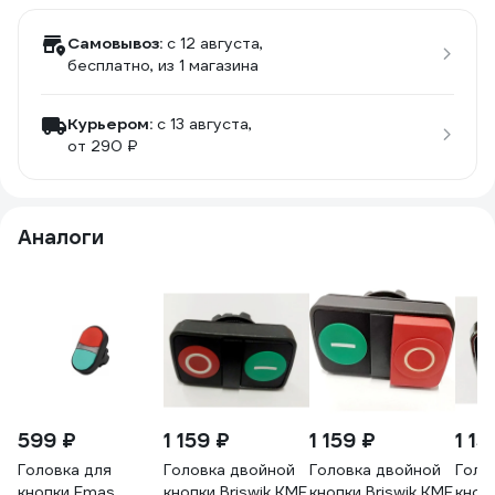
Самовывоз:
c 12 августа,
бесплатно
, из 1 магазина
Курьером:
c 13 августа,
от 290 ₽
Аналоги
599 ₽
1 159 ₽
1 159 ₽
1 15
Головка для
Головка двойной
Головка двойной
Голо
кнопки Emas
кнопки Briswik КМЕ
кнопки Briswik КМЕ
кноп