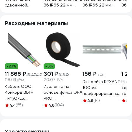
сдвоенной
86 IP65 22 мм
96 IP65 22 мм
86С 
красно-зеленая
ZB5AA7340.BR
ZB5AL7340.BR
ZB4B
CP CPDK20KY
Расходные материалы
-23%
-5%
11 866 ₽
301 ₽
156 ₽
1 24
/шт
15 474 ₽
316 ₽
118.66 ₽/м
20.07 ₽/м
Din-рейка REXANT
Набо
Кабель ООО
Изолента на
100см,
терм
Конкорд ВВГ-
основе флиса ЭРА
перфорированная,
труб
Пнг(А)-LS
PRO
оцинкованная 12-
8658
4.9
(14)
4.
3x2,5ок(N, PE) -
PROFLEEC1915 19
4.4
(65)
4.6
(104)
8100
0,66 (100м) Бухта
мм, 15 м, 0,3 мм,
100м 4663
черная Б0057181
Характеристики