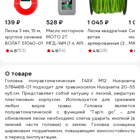
139 ₽
528 ₽
1 045 ₽
1 0
Леска 3 мм, 15 м,
Масло моторное
Леска квадратная
Синт
круглое сечение
МОТО 2Т
витая
мото
ВОЛАТ 51040-01
МГД-14М (1 л; API
армированная (3
MAN
TB) OILRIGHT
мм; 60 м) для
FORM
4.9
(153)
4.9
(54)
4.6
(28)
4.
2584
триммера
6013
REDVERG 6655103
О товаре
Головка полуавтоматическая T45Х М12 Husqvarna
5784468-01 подходит для травокосилок Husqvarna 20-55
куб.см. Представляет собой катушку с леской, закрытую
пластиковым корпусом. Используется для срезания
любых видов травы. Головка является
полуавтоматической с функцией "Tap'n go" - для
обновления лески необходимо слегка ударить кнопкой (в
нижней части головки) о землю. Головка оснащена
шариковым подшипником, повышающим износостойкость
и период эксплуатации.