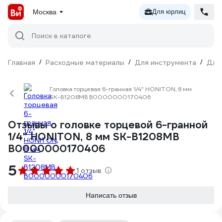
Москва
Для юрлиц
Поиск в каталоге
Главная
/
Расходные материалы
/
Для инструмента
/
Для
Головка торцевая 6-гранная 1/4" HONITON, 8 мм
SK-B1208MB В0000000170406
Отзывы о головке торцевой 6-гранной
1/4" HONITON, 8 мм SK-B1208MB
В0000000170406
5
1 отзыв
Написать отзыв