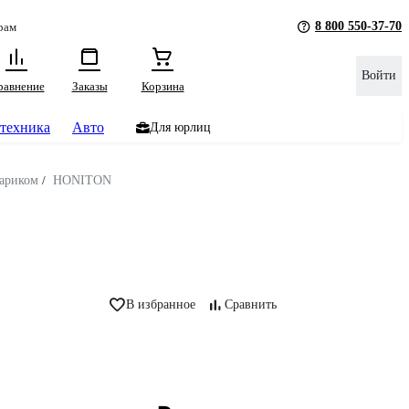
8 800 550-37-70
рам
Войти
равнение
Заказы
Корзина
техника
Авто
Для юрлиц
ариком
/
HONITON
В избранное
Сравнить