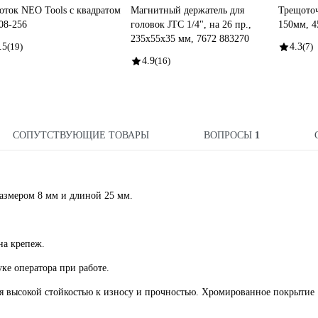
оток NEO Tools с квадратом
Магнитный держатель для
Трещоточ
 08-256
головок JTC 1/4", на 26 пр.,
150мм, 4
235x55x35 мм, 7672 883270
.5
(19)
4.3
(7)
4.9
(16)
СОПУТСТВУЮЩИЕ ТОВАРЫ
ВОПРОСЫ
1
змером 8 мм и длиной 25 мм.
на крепеж.
ке оператора при работе.
ся высокой стойкостью к износу и прочностью. Хромированное покрытие