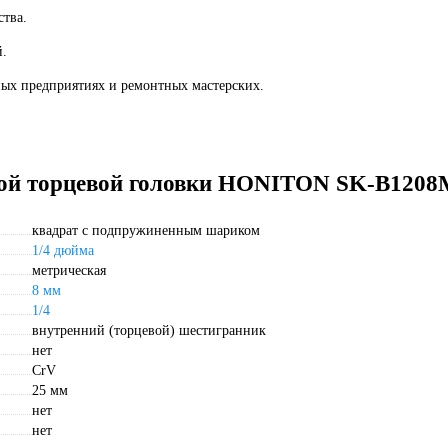
ства.
й.
ных предприятиях и ремонтных мастерских.
ной торцевой головки HONITON SK-B120
квадрат с подпружиненным шариком
1/4 дюйма
метрическая
8 мм
1/4
внутренний (торцевой) шестигранник
нет
CrV
25 мм
нет
нет