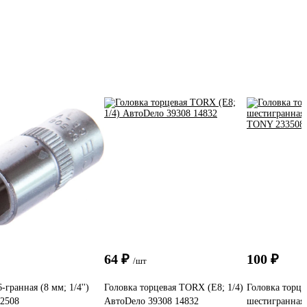
64 ₽
100 ₽
/шт
-гранная (8 мм; 1/4'')
Головка торцевая TORX (E8; 1/4)
Головка торце
2508
АвтоDело 39308 14832
шестигранная 