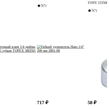
TONY 233508
5
(7)
5
(7)
717 ₽
58 ₽