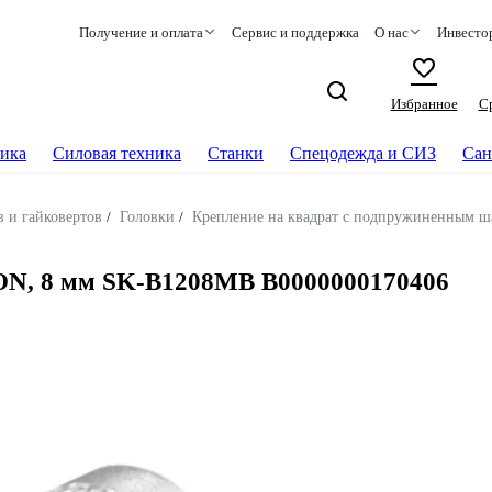
Получение и оплата
Сервис и поддержка
О нас
Инвесто
Избранное
С
ика
Силовая техника
Станки
Спецодежда и СИЗ
Сан
 и гайковертов
/
Головки
/
Крепление на квадрат с подпружиненным ш
TON, 8 мм SK-B1208MB В0000000170406