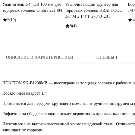
Удлинитель 1/4" DR 100 мм для
Увеличивающий адаптер для
Вор
торцевых головок Ombra 221404
торцовых головок KRAFTOOL
1/4
3/8"M x 1/4"F 27840_z01
5
(19)
4
5
(4)
ОПИСАНИЕ И ХАРАКТЕРИСТИКИ
ОТЗЫВЫ
1
HONITON SK-B1208MB — шестигранная торцевая головка с рабочим ра
Посадочный квадрат 1/4".
Применяется для передачи крутящего момента от ручного инструмента 
Рифление на ободке головки снижает вероятность проскальзывания в ру
Изготовлена из высококачественной хромованадиевой стали. Отличает
защищает от коррозии.