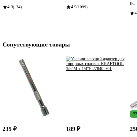
BG-
4.9
(134)
4.9
(1099)
4
Сопутствующие товары
-3
235 ₽
189 ₽
25