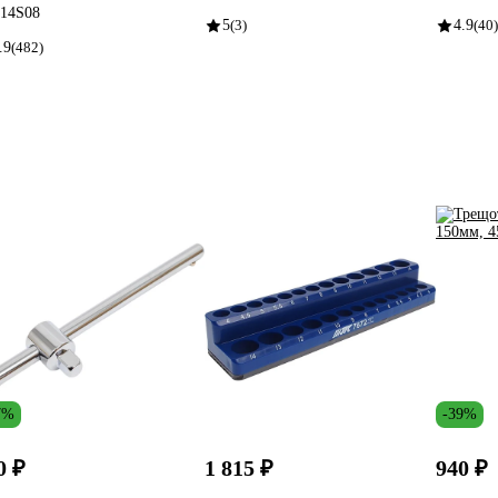
14S08
5
(3)
4.9
(40)
.9
(482)
7%
-39%
0 ₽
1 815 ₽
940 ₽