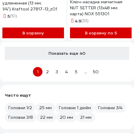
Ключ-насадка магнитная
удлиненная (13 мм;
NUT SETTER (13x48 мм;
1/4") Kraftool 27817-13_z01
карта) NOX 551301
5
(10)
4.9
(33)
В корзину
В корзину по 5
Показать еще 40
1
2
3
4
5
...
50
Часто ищут
Головки 1/2
25 мм
Головки 1 дюйм
Головки 3/4
Головки 3/8
22 мм
20 мм
21 мм