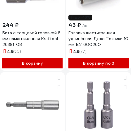
до -16%
244 ₽
43 ₽
/шт
Бита с торцевой головкой 8
Головка шестигранная
мм намагниченная Kraftool
удлинённая Дело Техники 10
26391-08
мм 1/4" 600260
4.9
(50)
4.9
(77)
В корзину
В корзину по 3