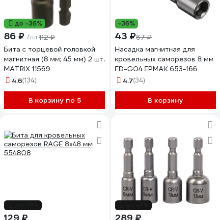
до -36%
-36%
86 ₽
43 ₽
/шт
112 ₽
67 ₽
Бита с торцевой головкой
Насадка магнитная для
магнитная (8 мм; 45 мм) 2 шт.
кровельных саморезов 8 мм
MATRIX 11569
FD-G04 ЕРМАК 653-166
4.6
(134)
4.7
(34)
В корзину по 5
В корзину
до -11%
до -7%
129 ₽
289 ₽