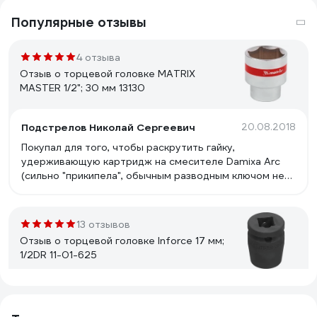
Популярные отзывы
4 отзыва
Отзыв о торцевой головке MATRIX
MASTER 1/2"; 30 мм 13130
Подстрелов Николай Сергеевич
20.08.2018
Покупал для того, чтобы раскрутить гайку,
удерживающую картридж на смесителе Damixa Arc
(сильно "прикипела", обычным разводным ключом не
получалось). С задачей справилась на "ура"! Отличная
альтернатива вызову "сертифицированного мастера"
с "сертифицированным ключом" Damixa за 1500 руб :)
13 отзывов
Отзыв о торцевой головке Inforce 17 мм;
1/2DR 11-01-625
Евгений У.
14.11.2022
Отличный материал, силовой. Есть скос для работы в