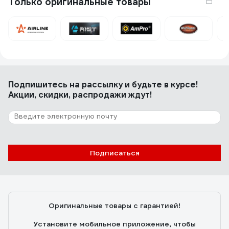
Только оригинальные товары
трудных местах. Есть зубцы на гранях, для улучшения
зацепа за старый-подслизанный крепеж.
17 отзывов
Отзыв о бите GRAFF SW 8x45 мм
GBN0845
Подпишитесь
на рассылку
и будьте в курсе!
Акции, скидки, распродажи ждут!
Дмитрий Морозов
23.08.2020
для домашнего применения самое то, основные
размеры 8, 10, 12
Подписаться
Оригинальные товары с гарантией!
Установите мобильное приложение, чтобы