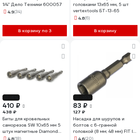
1/4" Дело Техники 600057
головками 13x65 мм, 5 шт
vertextools БТ-13-65
4.9
(34)
4.8
(6)
В корзину по 3
В корзину
-6%
-35%
410 ₽
83 ₽
438 ₽
127 ₽
Биты для кровельных
Насадка для шурупов и
саморезов SW 10x65 мм 5
болтов с 6-гранной
штук магнитные Diamond
головкой (8 мм; 48 мм) FIT IT
Industrial DIDSW10
57938
4.8
(18)
4.6
(20)