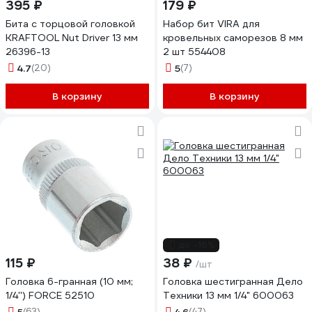
395 ₽
179 ₽
Бита с торцовой головкой
Набор бит VIRA для
KRAFTOOL Nut Driver 13 мм
кровельных саморезов 8 мм
26396-13
2 шт 554408
4.7
(20)
5
(7)
В корзину
В корзину
до -16%
115 ₽
38 ₽
/шт
Головка 6-гранная (10 мм;
Головка шестигранная Дело
1/4'') FORCE 52510
Техники 13 мм 1/4" 600063
(63)
(47)