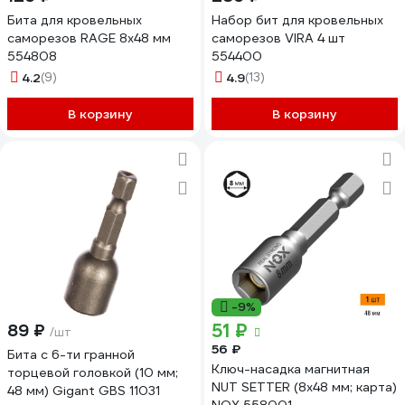
Бита для кровельных
Набор бит для кровельных
саморезов RAGE 8x48 мм
саморезов VIRA 4 шт
554808
554400
4.2
(9)
4.9
(13)
В корзину
В корзину
-9%
51 ₽
89 ₽
/шт
56 ₽
Бита с 6-ти гранной
Ключ-насадка магнитная
торцевой головкой (10 мм;
NUT SETTER (8x48 мм; карта)
48 мм) Gigant GBS 11031