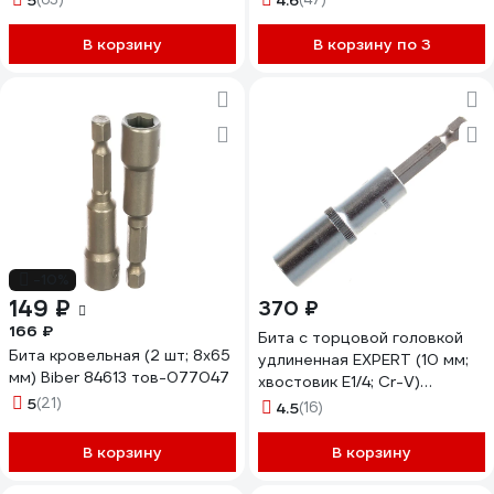
5
4.6
В корзину
В корзину по 3
-10%
149 ₽
370 ₽
166 ₽
Бита с торцовой головкой
Бита кровельная (2 шт; 8х65
удлиненная EXPERT (10 мм;
мм) Biber 84613 тов-077047
хвостовик E1/4; Cr-V)
5
(21)
Kraftool 26396-10
4.5
(16)
В корзину
В корзину