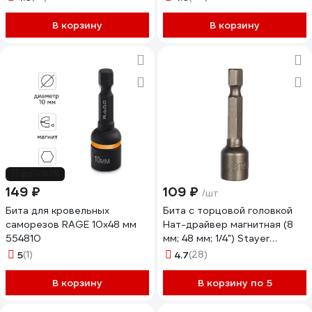
В корзину
В корзину
до -30%
149 ₽
109 ₽
/шт
Бита для кровельных
Бита с торцовой головкой
саморезов RAGE 10х48 мм
Нат-драйвер магнитная (8
554810
мм; 48 мм; 1/4") Stayer
26390-08
5
(1)
4.7
(28)
В корзину
В корзину по 5