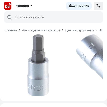
Москва
Для юрлиц
Поиск в каталоге
Главная
/
Расходные материалы
/
Для инструмента
/
Для