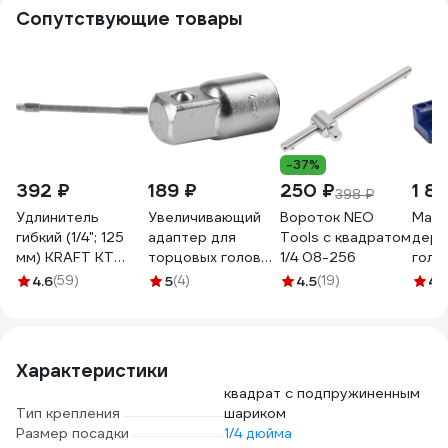
Сопутствующие товары
-37%
392 ₽
189 ₽
250 ₽
1 81
398 ₽
Удлинитель
Увеличивающий
Вороток NEO
Магн
гибкий (1/4"; 125
адаптер для
Tools с квадратом
держ
мм) KRAFT KT
торцовых головок
1/4 08-256
голов
700639
KRAFTOOL 3/8"M x
на 26
4.6
(59)
5
(4)
4.5
(19)
4.
1/4"F 27840_z01
235x
7672
Характеристики
квадрат с подпружиненным
Тип крепления
шариком
Размер посадки
1/4 дюйма