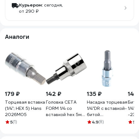
Курьером:
сегодня,
от 290 ₽
Аналоги
179 ₽
142 ₽
135 ₽
140
Торцевая вставка
Головка CETA
Насадка торцевая
Бита
(1/4"; HEX 5) Hans
FORM 1/4 со
1/4"DR с вставкой-
1/4"
2026M05
вставкой hex 5мм,
битой
-236
C08S-H50
шестигранной, H5
5
(1)
4.9
(8)
5
(
Ombra 114205