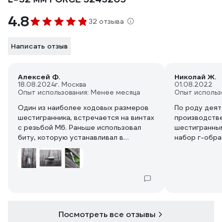
4.8
32 отзыва
Написать отзыв
Алексей Ф.
Николай Ж.
18.08.2024
г. Москва
01.08.2022
Опыт использования: Менее месяца
Опыт использ
Один из наиболее ходовых размеров
По роду деят
шестигранника, встречается на винтах
производстве
с резьбой М6. Раньше использовал
шестигранным
биту, которую устанавливал в
набор г-обра
битодержатель - решил обзавестись
Jonnesway, м
собранной воедино оснасткой, что
удобен, реши
несомненно удобней. Посадочный
комплектност
квадрат на 1/4 практически исключает
головками, э
возможность сломать её, так что
эксперимента
думаю прослужит долго.
воротком-от
Поставляется в зип-пакете.
получилось о
Посмотреть все отзывы
биты идеальн