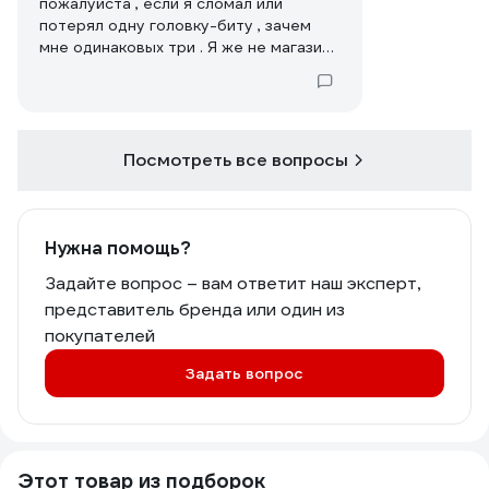
пожалуйста , если я сломал или
потерял одну головку-биту , зачем
мне одинаковых три . Я же не магазин ,
чтобы продавать , излишки . Что то в
Вашей политике не так . Скажу про
себя : многое приходится покупать в
других магазинах . Да у Вас дешевле ,
но десять кабель каналов серого
Посмотреть все вопросы
цвета ( допустим ) мне не нужно и так
далее . Уверен я такой не один . Кто
теряет прибыль ?
Нужна помощь?
Задайте вопрос – вам ответит наш эксперт,
представитель бренда или один из
покупателей
Задать вопрос
Этот товар из подборок