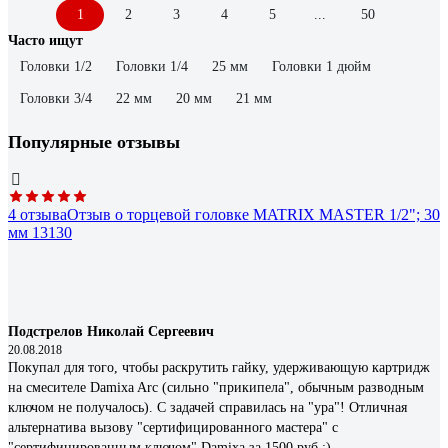
1
2
3
4
5
...
50
Часто ищут
Головки 1/2
Головки 1/4
25 мм
Головки 1 дюйм
Головки 3/4
22 мм
20 мм
21 мм
Популярные отзывы
4 отзыва
Отзыв о торцевой головке MATRIX MASTER 1/2"; 30
мм 13130
Подстрелов Николай Сергеевич
20.08.2018
Покупал для того, чтобы раскрутить гайку, удерживающую картридж
на смесителе Damixa Arc (сильно "прикипела", обычным разводным
ключом не получалось). С задачей справилась на "ура"! Отличная
альтернатива вызову "сертифицированного мастера" с
"сертифицированным ключом" Damixa за 1500 руб :)