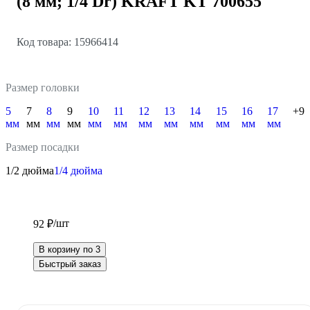
(8 мм; 1/4 Dr) KRAFT KT 700655
Код товара: 15966414
Размер головки
5
7
8
9
10
11
12
13
14
15
16
17
+9
мм
мм
мм
мм
мм
мм
мм
мм
мм
мм
мм
мм
Размер посадки
1/2 дюйма
1/4 дюйма
/шт
92 ₽
В корзину по 3
Быстрый заказ