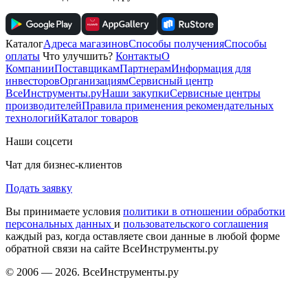
Каталог
Адреса магазинов
Способы получения
Способы
оплаты
Что улучшить?
Контакты
О
Компании
Поставщикам
Партнерам
Информация для
инвесторов
Организациям
Сервисный центр
ВсеИнструменты.ру
Наши закупки
Сервисные центры
производителей
Правила применения рекомендательных
технологий
Каталог товаров
Наши соцсети
Чат для бизнес-клиентов
Подать заявку
Вы принимаете условия
политики в отношении обработки
персональных данных
и
пользовательского соглашения
каждый раз, когда оставляете свои данные в любой форме
обратной связи на сайте ВсеИнструменты.ру
© 2006 — 2026. ВсеИнструменты.ру