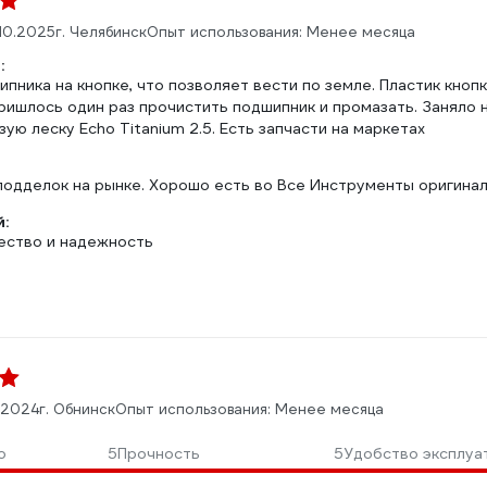
10.2025
г. Челябинск
Опыт использования: Менее месяца
:
пника на кнопке, что позволяет вести по земле. Пластик кнопк
пришлось один раз прочистить подшипник и промазать. Заняло 
зую леску Echo Titanium 2.5. Есть запчасти на маркетах
подделок на рынке. Хорошо есть во Все Инструменты оригинал 
:
ество и надежность
.2024
г. Обнинск
Опыт использования: Менее месяца
о
5
Прочность
5
Удобство эксплуа