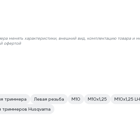
лера менять характеристики, внешний вид, комплектацию товара и м
ой офертой
ля триммера
Левая резьба
М10
М10х1,25
М10х1,25 LH
я триммеров Husqvarna