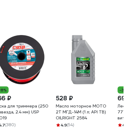
28%
-34%
66 ₽
528 ₽
69 ₽
ска для триммера (250
Масло моторное МОТО
Леска 
 звезда, 2.4 мм) USP
2Т МГД-14М (1 л; API TB)
777-2.4
019
OILRIGHT 2584
витой 
HEADR
4.7
(380)
4.9
(54)
4.8
(2