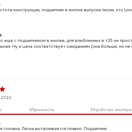
:
стота конструкции, подшипник в кнопке выпуска лески, это Long
:
ко еще с подшипником в кнопке, для влюбленных в т35 не прос
ьная. Ну и цена соответствует ожиданиям (она больше, но не
6.2022
о
5
Прочность
5
Удобство эксплуа
:
 головка. Леска вытаскивается плавно. Подшипник.