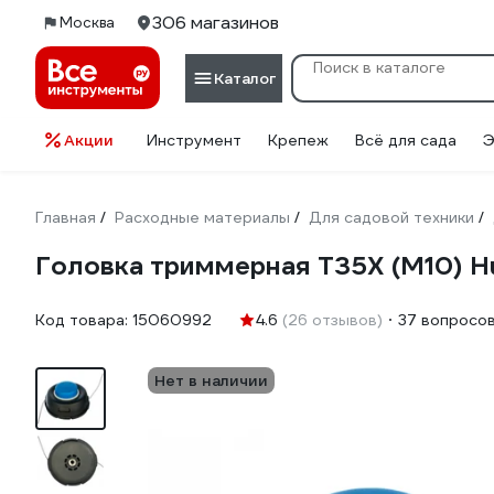
306 магазинов
Москва
Каталог
Акции
Инструмент
Крепеж
Всё для сада
Э
Главная
Расходные материалы
Для садовой техники
/
/
/
Головка триммерная T35X (M10) H
Код товара:
15060992
4.6
(26 отзывов)
37 вопросо
Нет в наличии