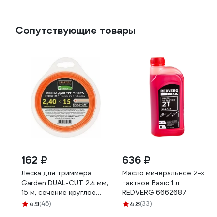
Сопутствующие товары
162 ₽
636 ₽
Леска для триммера
Масло минеральное 2-х
Garden DUAL-CUT 2.4 мм,
тактное Basic 1 л
15 м, сечение круглое
REDVERG 6662687
STARTUL ST6067-24
4.9
(46)
4.8
(33)