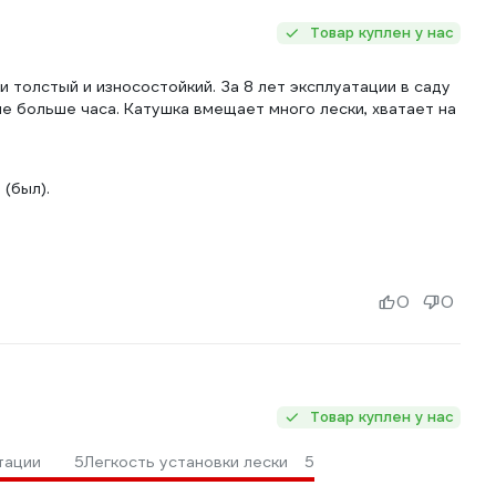
Товар куплен у нас
и толстый и износостойкий. За 8 лет эксплуатации в саду
не больше часа. Катушка вмещает много лески, хватает на
(был).
0
0
Товар куплен у нас
тации
5
Легкость установки лески
5