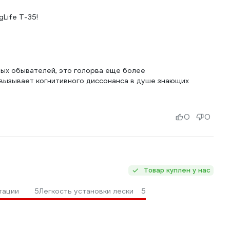
Life T-35!
тых обывателей, это голорва еще более
 вызывает когнитивного диссонанса в душе знающих
0
0
Товар куплен у нас
тации
5
Легкость установки лески
5