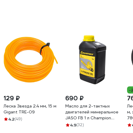
-
129 ₽
690 ₽
7
Леска Звезда 2.4 мм, 15 м
Масло для 2-тактных
Ле
Gigant TRE-09
двигателей минеральное
м,
JASO FB 1 л Champion
78
4.2
(49)
952831
4.9
(32)