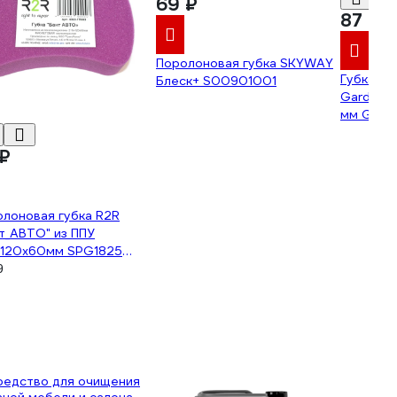
69 ₽
87 ₽
Поролоновая губка SKYWAY
Губка дл
Блеск+ S00901001
Garde Ре
мм GP16
 ₽
лоновая губка R2R
т_АВТО" из ППУ
х120х60мм SPG1825
олетовый) 4060-ГП003
9