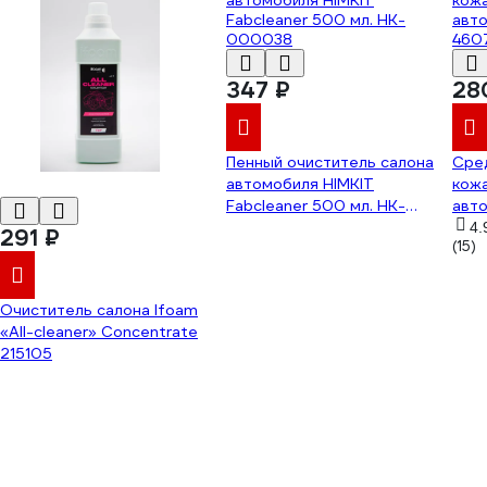
347 ₽
28
Пенный очиститель салона
Сре
автомобиля HIMKIT
кожа
Fabcleaner 500 мл. HK-
авт
000038
460
4.
291 ₽
(15)
Очиститель салона Ifoam
«All-cleaner» Concentrate
215105