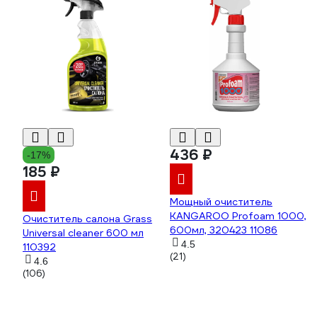
436 ₽
-17%
185 ₽
Мощный очиститель
KANGAROO Profoam 1000,
Очиститель салона Grass
600мл, 320423 11086
Universal сleaner 600 мл
4.5
110392
(21)
4.6
(106)