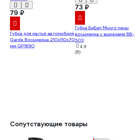
73 ₽
79 ₽
Губка БиБип Много пены
Губка для мытья автомобиля
восьмерка с вырезами BB-
Garde Восьмерка 210х110х70
503
мм GP1690
4.9
(8)
Сопутствующие товары