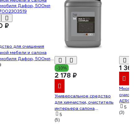
0 ₽
дство для очищения
ной мебели и салона
омобиля Дафор, 500мл
7002303519
9
1 360
-10%
2 178 ₽
Многоце
очистите
Универсальное средство
AEROFIX 
для химчистки, очиститель
проникаю
5
интерьера салона
(3)
ключ 50
автомобиля Multicomplex, 5 л
5
8681020
(5)
Smart Open 15145