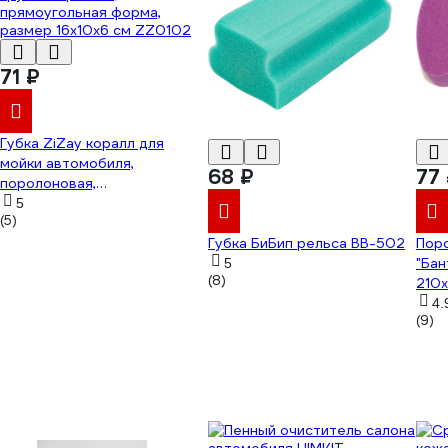
71 ₽
Губка ZiZay коралл для
мойки автомобиля,
68 ₽
77
поролоновая,
крупнопористая,
5
(5)
прямоугольная форма,
размер 16x10x6 см ZZ0102
Губка БиБип рельса BB-502
Поро
"Бан
5
(8)
210
(фи
4.
(9)