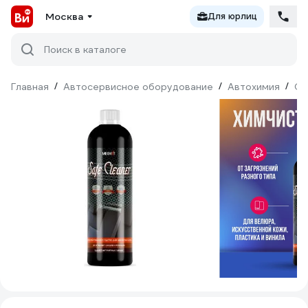
Москва
Для юрлиц
Поиск в каталоге
Главная
/
Автосервисное оборудование
/
Автохимия
/
Оч