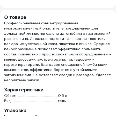
Система LO43175
3/4 30070
GGС
КМ-
TOOLVESTBAG-
О товаре
23
Профессиональный концентрированный
многокомпонентный очиститель предназначен для
деликатной химчистки салона автомобиля от загрязнений
разного типа. Идеально подходит для чистки текстиля,
велюра, искусственной кожи, пластика и винила. Среднее
пенообразование позволяет эффективно применять
состав совместно с профессиональным оборудованием –
пылеводососами, экстракторами, торнадорами и
парогенераторами. Благодаря специальной комбинации
компонентов, эффективно борется с устойчивыми
загрязнениями. Не оставляет следов и разводов. Удаляет
неприятные запахи.
Характеристики
Объем
0.5 л
Вид
гель
Упаковка