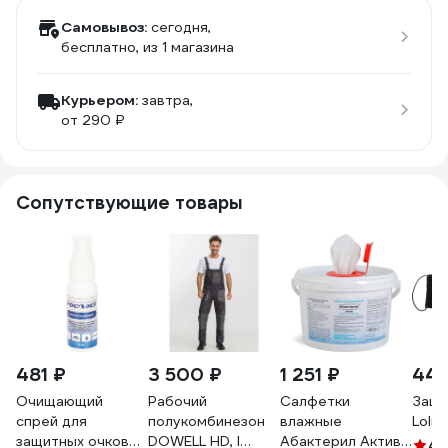
Самовывоз:
сегодня,
бесплатно
, из 1 магазина
Курьером:
завтра,
от 290 ₽
Сопутствующие товары
481 ₽
3 500 ₽
1 251 ₽
448
Очищающий
Рабочий
Салфетки
Защи
спрей для
полукомбинезон
влажные
Loli
защитных очков
DOWELL HD, l
Абактерил Актив
4
(