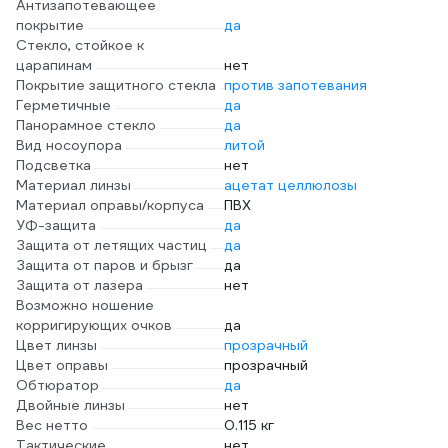
Антизапотевающее
покрытие
да
Стекло, стойкое к
царапинам
нет
Покрытие защитного стекла
против запотевания
Герметичные
да
Панорамное стекло
да
Вид носоупора
литой
Подсветка
нет
Материал линзы
ацетат целлюлозы
Материал оправы/корпуса
ПВХ
УФ-защита
да
Защита от летящих частиц
да
Защита от паров и брызг
да
Защита от лазера
нет
Возможно ношение
корригирующих очков
да
Цвет линзы
прозрачный
Цвет оправы
прозрачный
Обтюратор
да
Двойные линзы
нет
Вес нетто
0.115 кг
Тактические
нет