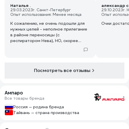
Наталья .
александр с
29.03.2023
г. Санкт-Петербург
29.10.2023
г.
Опыт использования: Менее месяца
Опыт использ
К сожалению, не очень подошли для
Очки достат
нужных целей - неполное прилегание
в районе переносицы (с
респиратором Нева), НО, скорее
всего, это дело не в очках - просто
лицо небольшое.
Посмотреть все отзывы
Ампаро
Все товары бренда
Россия — родина бренда
Тайвань — страна производства