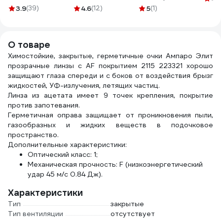
РОСОМЗ 30 мл
D81240-L
№200 12*18 см, в
3.9
(39)
4.6
(12)
5
(1)
00701
ведре САЛ-В-23
О товаре
Химостойкие, закрытые, герметичные очки Ампаро Элит
прозрачные линзы с AF покрытием 2115 223321 хорошо
защищают глаза спереди и с боков от воздействия брызг
жидкостей, УФ-излучения, летящих частиц.
Линза из ацетата имеет 9 точек крепления, покрытие
против запотевания.
Герметичная оправа защищает от проникновения пыли,
газообразных и жидких веществ в подочковое
пространство.
Дополнительные характеристики:
Оптический класс: 1;
Механическая прочность: F (низкоэнергетический
удар 45 м/с 0.84 Дж).
Характеристики
Тип
закрытые
Тип вентиляции
отсутствует