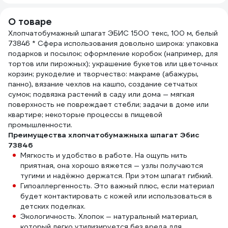
О товаре
Хлопчатобумажный шпагат ЭБИС 1500 текс, 100 м, белый
73846 * Сфера использования довольно широка: упаковка
подарков и посылок; оформление коробок (например, для
тортов или пирожных); украшение букетов или цветочных
корзин; рукоделие и творчество: макраме (абажуры,
панно), вязание чехлов на кашпо, создание сетчатых
сумок; подвязка растений в саду или дома — мягкая
поверхность не повреждает стебли; задачи в доме или
квартире; некоторые процессы в пищевой
промышленности.
Преимущества хлопчатобумажныха шпагат Эбис
73846
Мягкость и удобство в работе. На ощупь нить
приятная, она хорошо вяжется — узлы получаются
тугими и надёжно держатся. При этом шпагат гибкий.
Гипоаллергенность. Это важный плюс, если материал
будет контактировать с кожей или использоваться в
детских поделках.
Экологичность. Хлопок — натуральный материал,
который легко утилизируется без вреда для