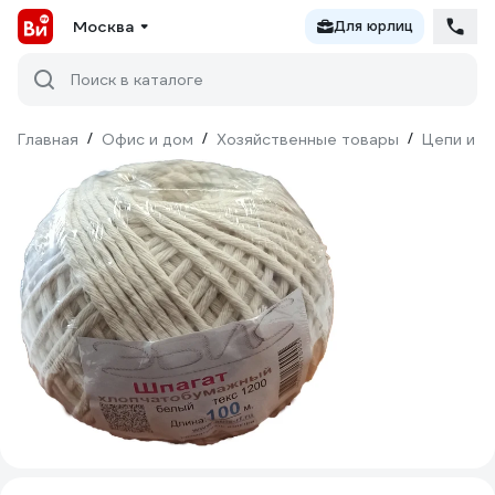
Москва
Для юрлиц
Поиск в каталоге
Главная
/
Офис и дом
/
Хозяйственные товары
/
Цепи и к