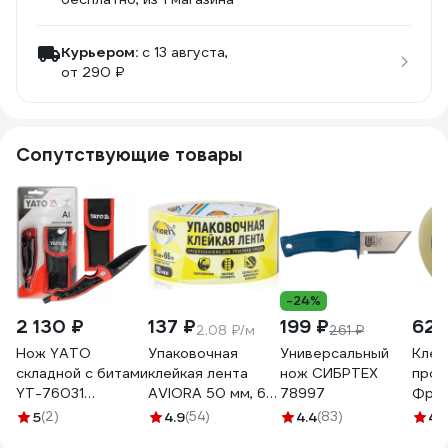
Курьером:
c 13 августа,
от 290 ₽
Сопутствующие товары
-24%
2 130 ₽
137 ₽
199 ₽
62 
2.08 ₽/м
261 ₽
Нож YATO
Упаковочная
Универсальный
Клей
складной с битами
клейкая лента
нож СИБРТЕХ
проз
YT-76031
AVIORA 50 мм, 66
78997
Фрег
371576031 092 1
м, 50 мкм 301-001
м С4
5
(2)
4.9
(54)
4.4
(83)
4.