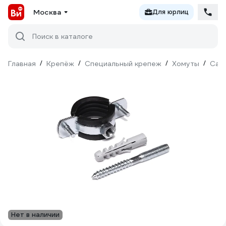
Москва
Для юрлиц
Поиск в каталоге
Главная
/
Крепёж
/
Специальный крепеж
/
Хомуты
/
Сан
Нет в наличии