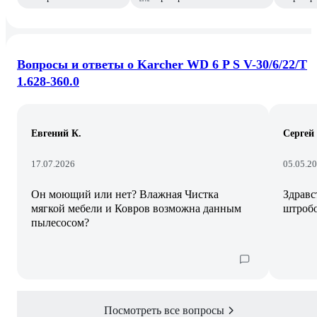
Вопросы и ответы о Karcher WD 6 P S V-30/6/22/T
1.628-360.0
Евгений К.
Сергей
17.07.2026
05.05.2
Он моющий или нет? Влажная Чистка
Здравс
мягкой мебели и Ковров возможна данным
штробо
пылесосом?
Посмотреть все вопросы