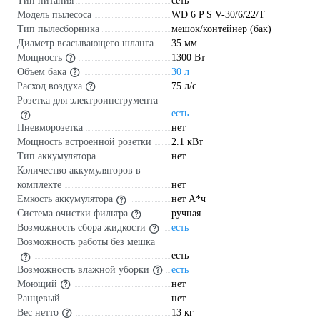
Тип питания
сеть
Модель пылесоса
WD 6 P S V-30/6/22/T
Тип пылесборника
мешок/контейнер (бак)
Диаметр всасывающего шланга
35 мм
Мощность
1300 Вт
Объем бака
30 л
Расход воздуха
75 л/с
Розетка для электроинструмента
есть
Пневморозетка
нет
Мощность встроенной розетки
2.1 кВт
Тип аккумулятора
нет
Количество аккумуляторов в
комплекте
нет
Емкость аккумулятора
нет А*ч
Система очистки фильтра
ручная
Возможность сбора жидкости
есть
Возможность работы без мешка
есть
Возможность влажной уборки
есть
Моющий
нет
Ранцевый
нет
Вес нетто
13 кг