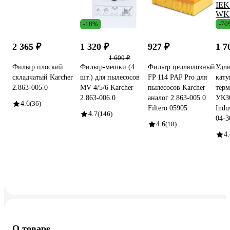
-18%
-70
2 365 ₽
1 320 ₽
927 ₽
1 7
1 600 ₽
Фильтр плоский
Фильтр-мешки (4
Фильтр целлюлозный
Удли
складчатый Karcher
шт.) для пылесосов
FP 114 PAP Pro для
кату
2.863-005.0
MV 4/5/6 Karcher
пылесосов Karcher
тер
2.863-006.0
аналог 2.863-005.0
УК30
4.6
(36)
Filtero 05905
Indu
4.7
(146)
04-3
4.6
(18)
4.
О товаре