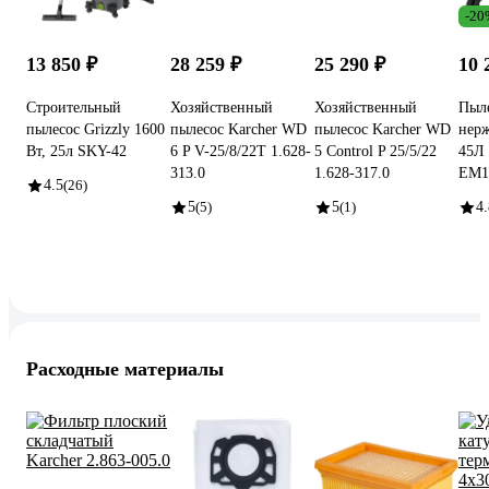
-20
13 850 ₽
28 259 ₽
25 290 ₽
10 
Строительный
Хозяйственный
Хозяйственный
Пыле
пылесос Grizzly 1600
пылесос Karcher WD
пылесос Karcher WD
нер
Вт, 25л SKY-42
6 P V-25/8/22T 1.628-
5 Control P 25/5/22
45Л
313.0
1.628-317.0
EM1
4.5
(26)
5
(5)
5
(1)
4.
Расходные материалы