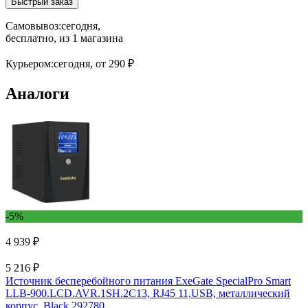
Быстрый заказ
Самовывоз:
сегодня,
бесплатно
, из 1 магазина
Курьером:
сегодня,
от 290 ₽
Аналоги
-5%
4 939 ₽
5 216 ₽
Источник бесперебойного питания ExeGate SpecialPro Smart
LLB-900.LCD.AVR.1SH.2C13, RJ45 11,USB, металлический
корпус, Black 292780