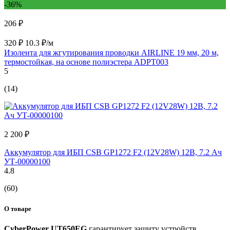
-36%
206 ₽
320 ₽
10.3 ₽/м
Изолента для жгутирования проводки AIRLINE 19 мм, 20 м,
термостойкая, на основе полиэстера ADPT003
5
(14)
2 200 ₽
Аккумулятор для ИБП CSB GP1272 F2 (12V28W) 12В, 7.2 Ач
УТ-00000100
4.8
(60)
О товаре
CyberPower UT650EG
гарантирует защиту устройств