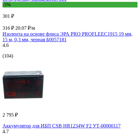
-5%
301 ₽
316 ₽
20.07 ₽/м
Изолента на основе флиса ЭРА PRO PROFLEEC1915 19 мм,
15 м, 0,3 мм, черная Б0057181
4.6
(104)
2 795 ₽
Аккумулятор для ИБП CSB HR1234W F2 УТ-00000117
4.7