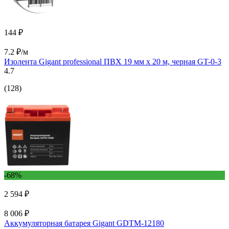
144 ₽
7.2 ₽/м
Изолента Gigant professional ПВХ 19 мм х 20 м, черная GT-0-3
4.7
(128)
-68%
2 594 ₽
8 006 ₽
Аккумуляторная батарея Gigant GDTM-12180