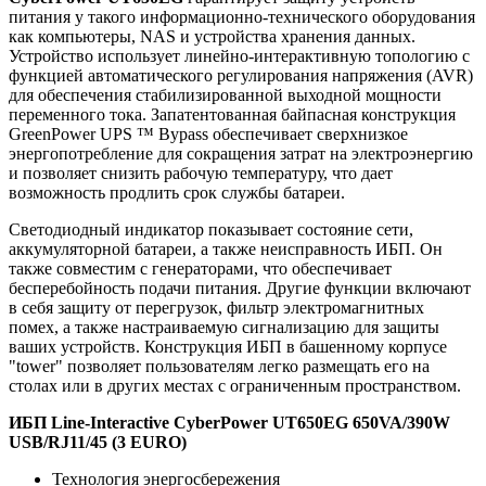
питания у такого информационно-технического оборудования
как компьютеры, NAS и устройства хранения данных.
Устройство использует линейно-интерактивную топологию с
функцией автоматического регулирования напряжения (AVR)
для обеспечения стабилизированной выходной мощности
переменного тока. Запатентованная байпасная конструкция
GreenPower UPS ™ Bypass обеспечивает сверхнизкое
энергопотребление для сокращения затрат на электроэнергию
и позволяет снизить рабочую температуру, что дает
возможность продлить срок службы батареи.
Светодиодный индикатор показывает состояние сети,
аккумуляторной батареи, а также неисправность ИБП. Он
также совместим с генераторами, что обеспечивает
бесперебойность подачи питания. Другие функции включают
в себя защиту от перегрузок, фильтр электромагнитных
помех, а также настраиваемую сигнализацию для защиты
ваших устройств. Конструкция ИБП в башенному корпусе
"tower" позволяет пользователям легко размещать его на
столах или в других местах с ограниченным пространством.
ИБП Line-Interactive CyberPower UT650EG 650VA/390W
USB/RJ11/45 (3 EURO)
Технология энергосбережения