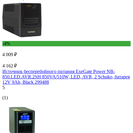
-4%
4 009 ₽
4 162 ₽
Источник бесперебойного питания ExeGate Power NB-
850.LED.AVR.2SH 850VA/510W, LED, AVR, 2 Schuko, батарея
12V 9Ah, Black 299488
5
(1)