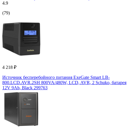
4.9
(79)
4 218 ₽
Источник бесперебойного питания ExeGate Smart LB-
800.LCD.AVR.2SH 800VA/480W, LCD, AVR, 2 Schuko, батарея
12V 9Ah, Black 299763