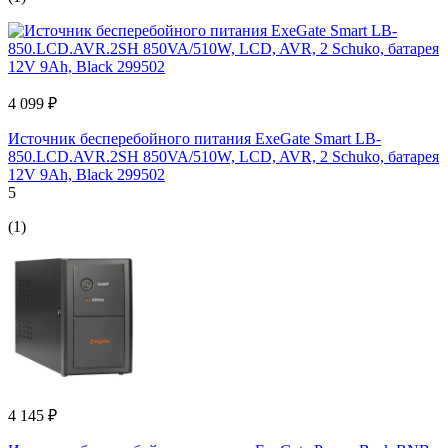
4 099 ₽
Источник бесперебойного питания ExeGate Smart LB-
850.LCD.AVR.2SH 850VA/510W, LCD, AVR, 2 Schuko, батарея
12V 9Ah, Black 299502
5
(1)
4 145 ₽