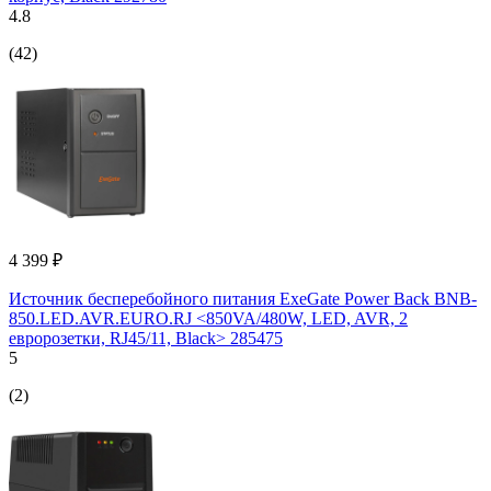
4.8
(42)
4 399 ₽
Источник бесперебойного питания ExeGate Power Back BNB-
850.LED.AVR.EURO.RJ <850VA/480W, LED, AVR, 2
евророзетки, RJ45/11, Black> 285475
5
(2)