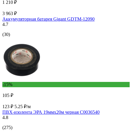
1 210 ₽
3 963 ₽
Аккумуляторная батарея Gigant GDTM-12090
4.7
(30)
-15%
105 ₽
123 ₽
5.25 ₽/м
ПВХ-изолента ЭРА 19ммх20м черная C0036540
4.8
(275)