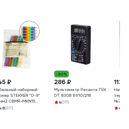
-30%
45 ₽
286 ₽
113 ₽
бельный наборный
Мультиметр Ресанта TEK
Набор 
ркер STEKKER "0-9"
DT 830B 61/10/218
термоу
5мм2 CBMR-MKN15
№7 ТТК 
4
(311)
50шт/упак - 10 отрез.
см REX
4.8
(20)
4.7
(1
 15 шт) 49396