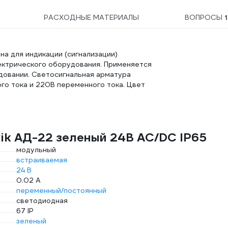
РАСХОДНЫЕ МАТЕРИАЛЫ
ВОПРОСЫ
1
а для индикации (сигнализации)
ектрического оборудования. Применяется
довании. Светосигнальная арматура
го тока и 220B переменного тока. Цвет
wik АД-22 зеленый 24В AC/DC IP65
модульный
встраиваемая
24 В
0.02 А
переменный/постоянный
светодиодная
67 IP
зеленый