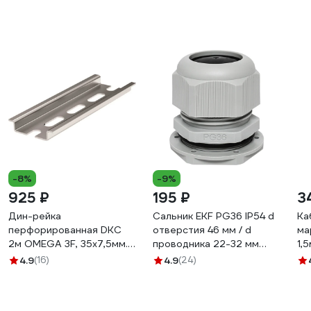
-8%
-9%
925 ₽
195 ₽
3
Дин-рейка
Сальник EKF PG36 IP54 d
Ка
перфорированная DKC
отверстия 46 мм / d
ма
2м OMEGA 3F, 35x7,5мм.
проводника 22-32 мм
1,
02140DIY
PROxima plc-pg-36-1-r
(1
4.9
(16)
4.9
(24)
по