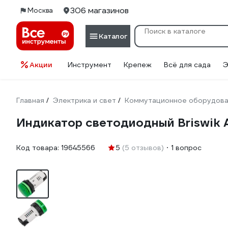
306 магазинов
Москва
Каталог
Акции
Инструмент
Крепеж
Всё для сада
Э
Главная
Электрика и свет
Коммутационное оборудов
/
/
Индикатор светодиодный Briswik
Код товара:
19645566
5
(5 отзывов)
1 вопрос