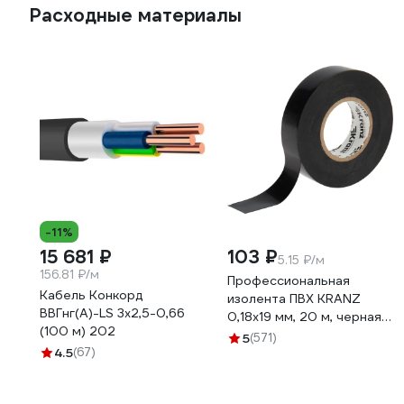
Расходные материалы
-11%
15 681 ₽
103 ₽
5.15 ₽/м
156.81 ₽/м
Профессиональная
Кабель Конкорд
изолента ПВХ KRANZ
ВВГнг(А)-LS 3х2,5-0,66
0,18х19 мм, 20 м, черная
(100 м) 202
KR-09-2806
5
(571)
4.5
(67)