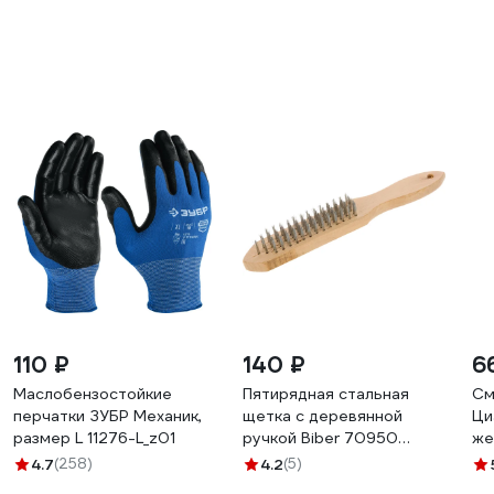
110 ₽
140 ₽
6
Маслобензостойкие
Пятирядная стальная
См
перчатки ЗУБР Механик,
щетка с деревянной
Ци
размер L 11276-L_z01
ручкой Biber 70950
же
тов-076238
34
4.7
(258)
4.2
(5)