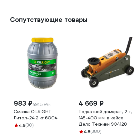
Сопутствующие товары
983 ₽
4 669 ₽
491.5 ₽/кг
Смазка OILRIGHT
Подкатной домкрат, 2 т,
Литол-24 2 кг 6004
145-400 мм, в кейсе
Дело Техники 904128
4.5
(30)
4.8
(380)