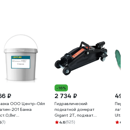
-16%
66 ₽
2 734 ₽
49 
азка ООО Центр-Ойл
Гидравлический
Перчат
атим-201 Банка
подкатной домкрат
латекс
ст.0,8кг
Gigant 2Т, подхват
Ultima,
95857675001
140мм, подъем350мм,
20 GL
5
(1)
4.6
(625)
4.5
(2
HTJ-2G