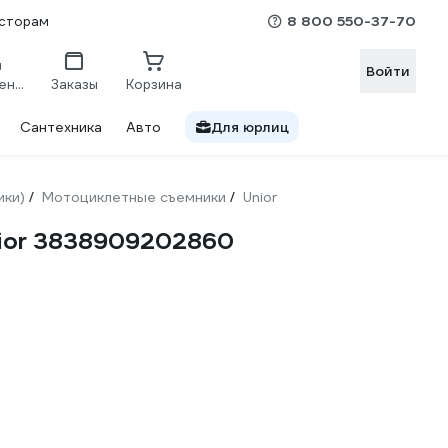
8 800 550-37-70
сторам
Войти
Сравнение
Заказы
Корзина
Сантехника
Авто
Для юрлиц
ики)
Мотоциклетные съемники
Unior
/
/
nior 3838909202860