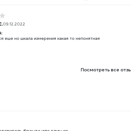
Е.
09.12.2022
:
ся еше но шкала измерения какая то непонятная
Посмотреть все отз
ставитель бренда или один из