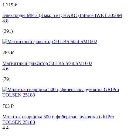
1 719 ₽
Электроды МР-3 (3 мм; 5 кг; НАКС) Inforce IWET-3050M
4.8
(391)
265 ₽
Магнитный фиксатор 50 LBS Start SM1602
4.6
(79)
763 ₽
Молоток сварщика 500 г, фиберглас. рукоятка GRIPro
TOLSEN 25188
4.4