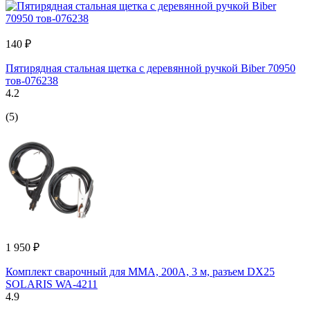
140 ₽
Пятирядная стальная щетка с деревянной ручкой Biber 70950
тов-076238
4.2
(5)
1 950 ₽
Комплект сварочный для MMA, 200А, 3 м, разъем DX25
SOLARIS WA-4211
4.9