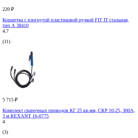
220 ₽
Корщетка с изогнутой пластиковой ручкой FIT IT стальная,
тип А 38410
4.7
(11)
5 715 ₽
Комплект сварочных проводов КГ 25 кв.мм, СКР 10-25, 300А,
3 м REXANT 16-0775
4
(3)