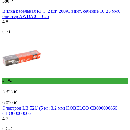
380 ₽
Вилка кабельная P.I.T. 2 шт, 200A, винт, сечение 10-25 мм²,
блистер AWDA01-1025
4.8
(17)
-11%
5 355 ₽
6 050 ₽
Электрод LB-52U (5 кг; 3.2 мм) KOBELCO СВ000000666
СВО00000666
4.7
(152)