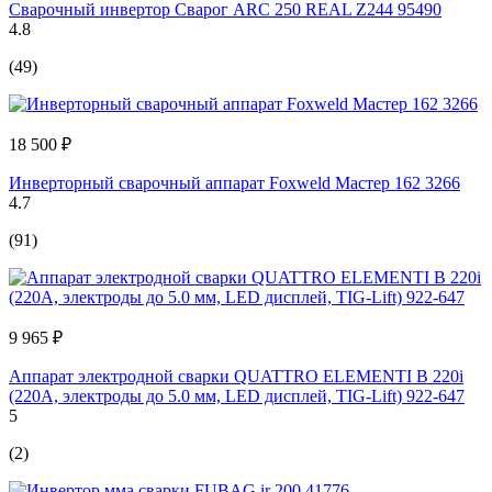
Сварочный инвертор Сварог ARC 250 REAL Z244 95490
4.8
(49)
18 500 ₽
Инверторный сварочный аппарат Foxweld Мастер 162 3266
4.7
(91)
9 965 ₽
Аппарат электродной сварки QUATTRO ELEMENTI B 220i
(220А, электроды до 5.0 мм, LED дисплей, TIG-Lift) 922-647
5
(2)