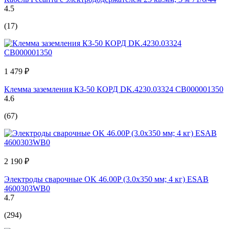
4.5
(17)
1 479 ₽
Клемма заземления КЗ-50 КОРД DK.4230.03324 СВ000001350
4.6
(67)
2 190 ₽
Электроды сварочные OK 46.00P (3.0х350 мм; 4 кг) ESAB
4600303WB0
4.7
(294)