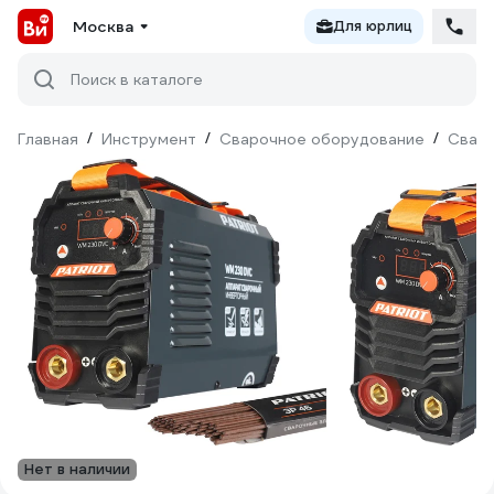
Москва
Для юрлиц
Поиск в каталоге
Главная
/
Инструмент
/
Сварочное оборудование
/
Сваро
Нет в наличии