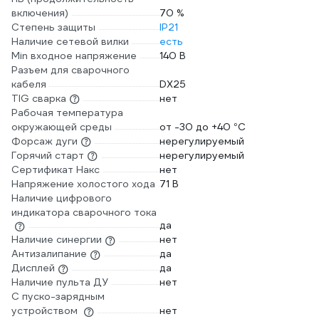
включения)
70 %
Степень защиты
IP21
Наличие сетевой вилки
есть
Min входное напряжение
140 В
Разъем для сварочного
кабеля
DX25
TIG сварка
нет
Рабочая температура
окружающей среды
от -30 до +40 °С
Форсаж дуги
нерегулируемый
Горячий старт
нерегулируемый
Сертификат Накс
нет
Напряжение холостого хода
71 В
Наличие цифрового
индикатора сварочного тока
да
Наличие синергии
нет
Антизалипание
да
Дисплей
да
Наличие пульта ДУ
нет
С пуско-зарядным
устройством
нет