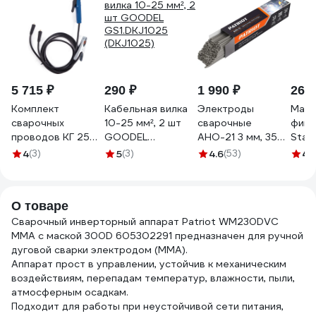
5 715 ₽
290 ₽
1 990 ₽
265 
Комплект
Кабельная вилка
Электроды
Магн
сварочных
10-25 мм², 2 шт
сварочные
фикс
проводов КГ 25
GOODEL
АНО-21 3 мм, 350
Star
кв.мм, СКР 10-25,
GS1.DKJ1025
мм, 5 кг Patriot
4
(3)
5
(3)
4.6
(53)
4.
300А, 3 м REXANT
(DKJ1025)
605012235
16-0775
О товаре
Cварочный инверторный аппарат Patriot WM230DVC
MMA с маской 300D 605302291 предназначен для ручной
дуговой сварки электродом (ММА).
Аппарат прост в управлении, устойчив к механическим
воздействиям, перепадам температур, влажности, пыли,
атмосферным осадкам.
Подходит для работы при неустойчивой сети питания,