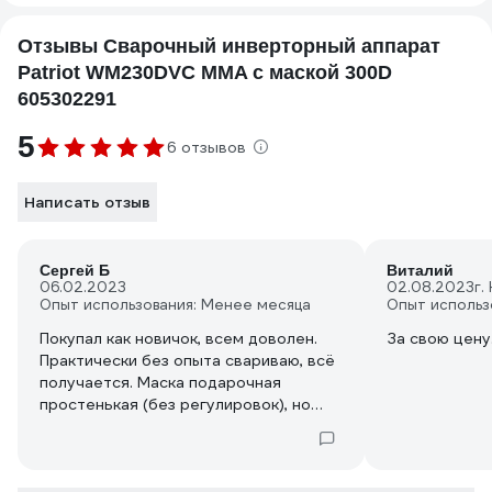
Отзывы Cварочный инверторный аппарат
Patriot WM230DVC MMA с маской 300D
605302291
5
6 отзывов
Написать отзыв
Сергей Б
Виталий
06.02.2023
02.08.2023
г.
Опыт использования: Менее месяца
Опыт использ
Покупал как новичок, всем доволен.
За свою цену
Практически без опыта свариваю, всё
получается. Маска подарочная
простенькая (без регулировок), но
рабочая - хамелеон.
Рекомендую к покупке.