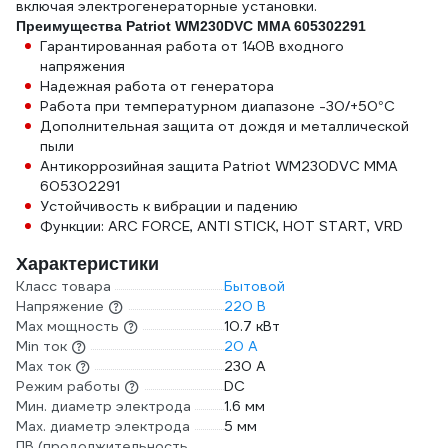
включая электрогенераторные установки.
Преимущества Patriot WM230DVC MMA 605302291
Гарантированная работа от 140В входного
напряжения
Надежная работа от генератора
Работа при температурном диапазоне -30/+50°C
Дополнительная защита от дождя и металлической
пыли
Антикоррозийная защита Patriot WM230DVC MMA
605302291
Устойчивость к вибрации и падению
Функции: ARC FORCE, ANTI STICK, HOT START, VRD
Характеристики
Класс товара
Бытовой
Напряжение
220 В
Max мощность
10.7 кВт
Min ток
20 А
Max ток
230 А
Режим работы
DC
Мин. диаметр электрода
1.6 мм
Мах. диаметр электрода
5 мм
ПВ (продолжительность