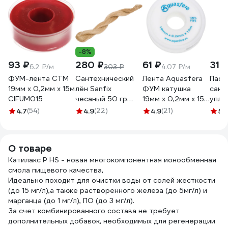
-8%
93 ₽
280 ₽
61 ₽
318
6.2 ₽/м
303 ₽
4.07 ₽/м
ФУМ-лента СТМ
Сантехнический
Лента Aquasfera
Паст
19мм х 0,2мм х 15м
лён Sanfix
ФУМ катушка
сант
CIFUM015
чесаный 50 гр
19мм х 0,2мм х 15м
упло
40727
PTFE вода 6020
FORA
4.7
(54)
4.9
(22)
4.9
(21)
5
(
6020-04 008-
006
0548
О товаре
Катилакс P HS - новая многокомпонентная ионообменная
смола пищевого качества,
Идеально походит для очистки воды от солей жесткости
(до 15 мг/л),а также растворенного железа (до 5мг/л) и
марганца (до 1 мг/л), ПО (до 3 мг/л).
За счет комбинированного состава не требует
дополнительных добавок, необходимых для регенерации