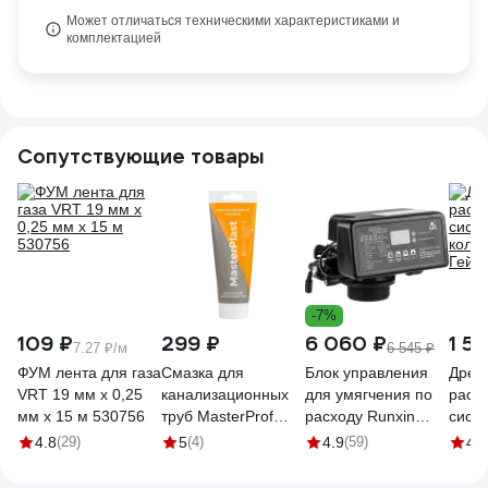
Может отличаться техническими характеристиками и
комплектацией
Сопутствующие товары
-7%
109 ₽
299 ₽
6 060 ₽
1 55
7.27 ₽/м
6 545 ₽
ФУМ лента для газа
Смазка для
Блок управления
Дрен
VRT 19 мм х 0,25
канализационных
для умягчения по
расп
мм х 15 м 530756
труб MasterProf
расходу Runxin
сист
МАСТЕРПЛАСТ
f117q3 3/4" 36568
колон
4.8
(29)
5
(4)
4.9
(59)
4.7
(туба 250 г.)
Гейз
ИС.131740