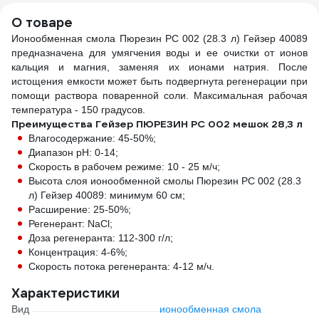
О товаре
Ионообменная смола Пюрезин РС 002 (28.3 л) Гейзер 40089
предназначена для умягчения воды и ее очистки от ионов
кальция и магния, заменяя их ионами натрия. После
истощения емкости может быть подвергнута регенерации при
помощи раствора поваренной соли. Максимальная рабочая
температура - 150 градусов.
Преимущества Гейзер ПЮРЕЗИН РС 002 мешок 28,3 л
Влагосодержание: 45-50%;
Диапазон рН: 0-14;
Скорость в рабочем режиме: 10 - 25 м/ч;
Высота слоя ионообменной смолы Пюрезин РС 002 (28.3
л) Гейзер 40089: минимум 60 см;
Расширение: 25-50%;
Регенерант: NaCl;
Доза регенеранта: 112-300 г/л;
Концентрация: 4-6%;
Скорость потока регенеранта: 4-12 м/ч.
Характеристики
Вид
ионообменная смола