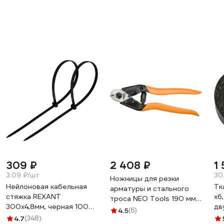
309 ₽
2 408 ₽
1 
3.09 ₽/шт
30
Ножницы для резки
Нейлоновая кабельная
Тк
арматуры и стального
стяжка REXANT
хб
троса NEO Tools 190 мм
300x4,8мм, черная 100
дв
01-512
4.5
(6)
шт/уп 07-1303
0.
4.7
(348)