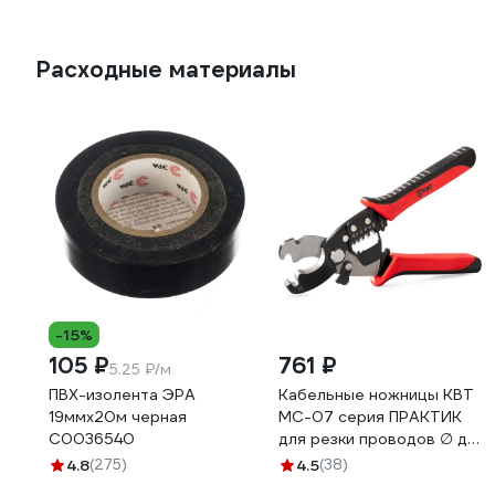
Расходные материалы
-15%
105 ₽
761 ₽
5.25 ₽/м
ПВХ-изолента ЭРА
Кабельные ножницы КВТ
19ммх20м черная
MC-07 серия ПРАКТИК
C0036540
для резки проводов ∅ до
15 мм с функцией снятия
4.8
(275)
4.5
(38)
изоляции 86619