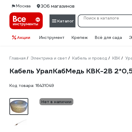
306 магазинов
Москва
Каталог
Акции
Инструмент
Крепеж
Всё для сада
Э
Главная
Электрика и свет
Кабель и провод
КВК
Ур
/
/
/
/
Кабель УралКабМедь КВК-2В 2*0,5
Код товара:
16431049
Нет в наличии