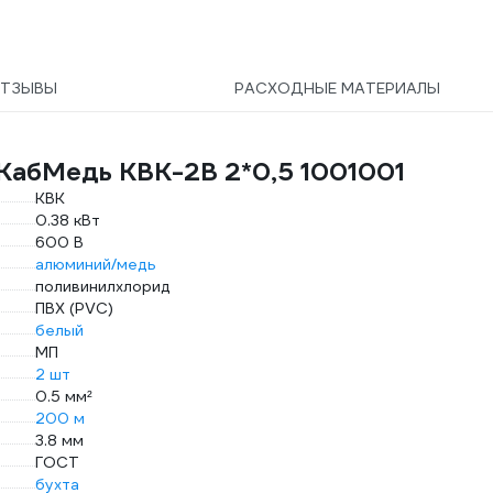
ТЗЫВЫ
РАСХОДНЫЕ МАТЕРИАЛЫ
КабМедь КВК-2В 2*0,5 1001001
КВК
0.38 кВт
600 В
алюминий/медь
поливинилхлорид
ПВХ (PVC)
белый
МП
2 шт
0.5 мм²
200 м
3.8 мм
ГОСТ
бухта