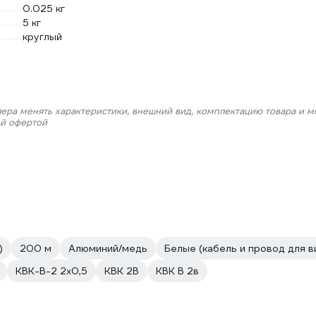
0.025 кг
5 кг
круглый
лера менять характеристики, внешний вид, комплектацию товара и м
ой офертой
)
200 м
Алюминий/медь
Белые (кабель и провод для 
КВК-В-2 2х0,5
КВК 2В
КВК В 2в