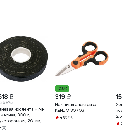
-23%
518 ₽
319 ₽
159 
.36 ₽/м
Ножницы электрика
Хомут-
аневая изолента HIMPT
KENDO 30703
нейлон
, черная, 300 г,
2,5x16
4.8
(39)
ухсторонняя, 20 мм,
100 шт.
5
(19)
4 мм 00-00008227
5
(6)