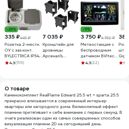
-25%
-11%
335 ₽
7 035 ₽
3 750 ₽
380
445 ₽
4 192 ₽
Розетка 2-местн.
Кронштейн для
Метеостанция с
Розет
ОУ с заз.конт.
дровницы
беспроводным
штор
BYLECTRICA IP54,
АрсеналЪ
датчиком BVItech
Giga
серия ПРАЛЕСКА
ARSENAL WARM 4
BV-677
4.3
(159)
4.3
(22)
5
(
АКВА, серый,
шт AR74KE25957-
РА16-303 03
06
РА16-303 (03)
О товаре
Каминокомплект RealFlame Edward 25.5 wt + sparta 25.5
прекрасно вписывается в современный интерьер
квартиры или загородного дома. Великолепный эффект
пламени притягивает к себе внимание с первых секунд. В
очаге реализован один из самых совершенных способов
визуализации пламени 2D на сегодняшний день.