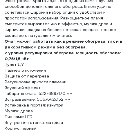
Электроочаг Sparta 25,5 - это один из самых лучших
способов дополнительного обогрева. В нем удачно
сочетаются широкий набор опций с удобством и
простотой использования. Разноцветное пламя
смотрится выразительно и эффектно, муляж дров и
кирпичная кладка на боковых стенках создают полное
сходство с натуральным очагом.
Очаг может работать как в режиме обогрева, так и в
декоративном режиме без обогрева.
2 уровня регулировки обогрева. Мощность обогрева:
0,75/1,5 кВт
Пульт ДУ
Таймер отключения
Защита от перегрева
Регулировка яркости пламени
Звуковой эффект
Габариты очага: 522х689х170 мм
Встраиваемые: 506х642х152 мм
Установка в портал: изнутри
Муляж: дрова
Тип ламп: LED
Внутренняя стенка: матовая
Корпус: черный