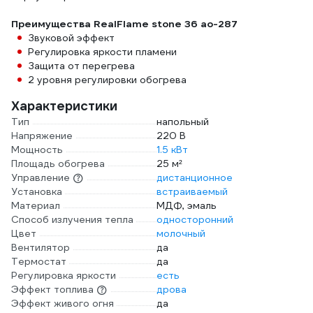
Преимущества RealFlame stone 36 ao-287
Звуковой эффект
Регулировка яркости пламени
Защита от перегрева
2 уровня регулировки обогрева
Характеристики
Тип
напольный
Напряжение
220 В
Мощность
1.5 кВт
Площадь обогрева
25 м²
Управление
дистанционное
Установка
встраиваемый
Материал
МДФ, эмаль
Способ излучения тепла
односторонний
Цвет
молочный
Вентилятор
да
Термостат
да
Регулировка яркости
есть
Эффект топлива
дрова
Эффект живого огня
да