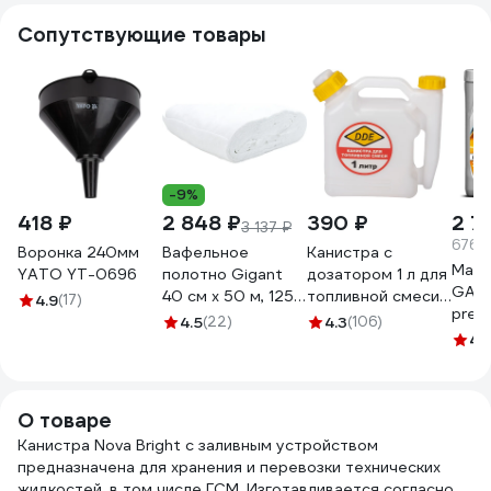
Сопутствующие товары
-9%
418 ₽
2 848 ₽
390 ₽
2 7
3 137 ₽
676.2
Воронка 240мм
Вафельное
Канистра с
Масл
YATO YT-0696
полотно Gigant
дозатором 1 л для
GAZ
40 см х 50 м, 125
топливной смеси
4.9
(17)
prem
г/м2 GVL-200
DDE 247-002
4.5
(22)
4.3
(106)
30 4
4.
О товаре
Канистра Nova Bright с заливным устройством
предназначена для хранения и перевозки технических
жидкостей, в том числе ГСМ. Изготавливается согласно