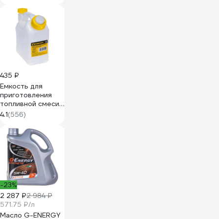
92342
435 ₽
Емкость для
приготовления
топливной смеси
(1 л) Champion
4.1
(556)
C1010
-23%
2 287 ₽
2 984 ₽
571.75 ₽/л
Масло G-ENERGY