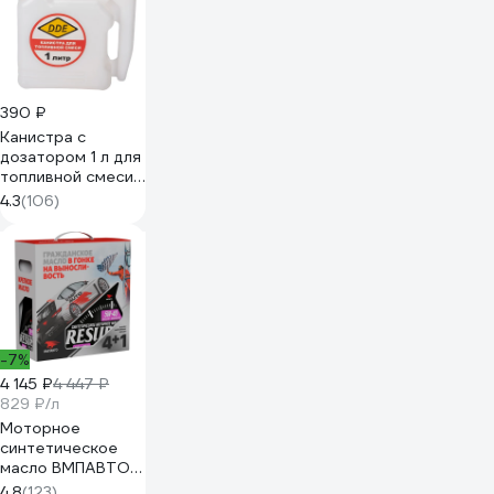
390 ₽
Канистра с
дозатором 1 л для
топливной смеси
DDE 247-002
4.3
(106)
-7%
4 145 ₽
4 447 ₽
829 ₽/л
Моторное
синтетическое
масло ВМПАВТО
Resurs 100+ 5w40
4.8
(123)