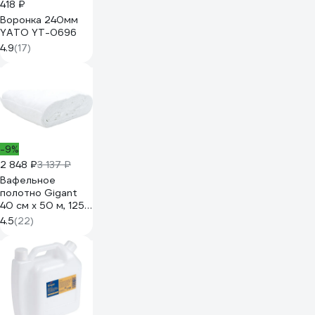
418 ₽
Воронка 240мм
YATO YT-0696
4.9
(17)
-9%
2 848 ₽
3 137 ₽
Вафельное
полотно Gigant
40 см х 50 м, 125
г/м2 GVL-200
4.5
(22)