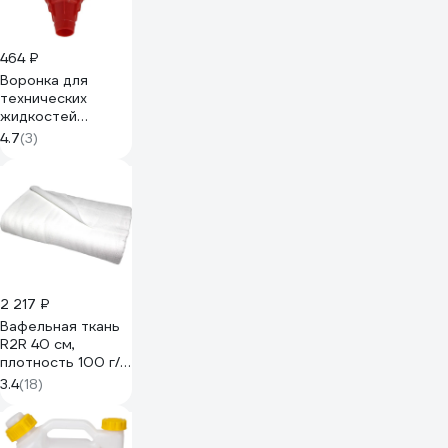
464 ₽
Воронка для
технических
жидкостей
Zipower 210х135
4.7
(3)
мм PM4472
2 217 ₽
Вафельная ткань
R2R 40 см,
плотность 100 г/
м, рулон 50 м
3.4
(18)
7030-00120