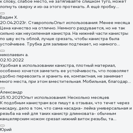
к слову, слабое место, не затягивайте слишком туго, может
лопнуть сверху и из-за этого протекать. А ещё пробку
сделали с защитой от отвинчивания. Для чего? Нужно
потренироваться её закручивать-откручивать перед
Вадим Х.
использованием, чтобы избежать неприятных эксцессов. Но
20.04.2023
г. Ставрополь
Опыт использования: Менее месяца
лечится просто, достаточно сковырнуть и снять внешний
Цена качество на отлично. Немного раздувается, но не так
корпус пробки и под ним будет сама пробка, оребрение у неё
сильно как неусиленная канистра. На нижней части канистры
нормальное, позволяет контролировать усилие при
по шву есть облой, лучше срезать, чтобы канистра была
завинчивании. У меня это уже третья подобная, есть на 10 и
устойчивее. Трубка для заливки подтекает, но намного
20 литров красные. На 20 литровой пробка сказала "фух" и
меньше чем без неё. Если заливать с горла, то прям капает с
выпустила в багажник около поллитра соляры. Полагаю, что
канистры, а с трубкой слегка подтекает но не капает. В
николаевич а.
перестраховываясь, я таки перетянул её, так что аккуратнее
отличии от советской аллюминевой, в эту влазит 11.5 литров
02.10.2022
с пробкой.
по горловину. На лукойле долго рассматривали, а когда
Удобная в использовании канистра, плотный материал,
проверили выбитый тиснением сертификат на боку канистры,
особенно хочется заметить ее устойчивость, что позволяет
то заправили.
удобно перевозить и хранить ее, компактная, не занимает
много места, при этом вместительная. Мобильная, благодаря
своей компактности не занимает много места в
багажнике.Присутствует шланг для удобного переливания
Александр
бензина из канистры в бензобак.Рекомендую данный товар.
25.10.2021
Опыт использования: Несколько месяцев
К подобным канистрам все пишут в отзывах, что течет через
насадку, дело в том, что сама насадка- лейка универсальная и
резьба на ней для таких канистр длинновата- обычным
канцелярским ножом срезал нижний виток резьбы, та
перестала упираться в канистру и закрутилась довольно
плотно. Как результат- ничего мимо не течет
Юрий