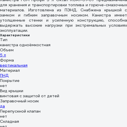
для хранения и транспортировки топлива и горюче-смазочных
материалов. Изготовлена из ПЭНД. Снабжена крышкой с
замком и гибким заправочным носиком. Канистра имеет
утолщенные стенки и усиленную конструкцию, способна
выдержать высокие нагрузки при экстремальных условиях
эксплуатации.
Характеристики
Тип
канистра одноёмкостная
Объем
5 л
Форма
вертикальная
Материал
ПНД
Покрытие
нет
Вид крышки
винтовая с защитой от детей
Заправочный носик
да
Перепускной клапан
нет
Складная
нет