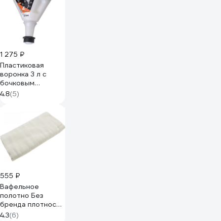
1 275 ₽
Пластиковая
воронка 3 л с
бочковым
адаптером GROZ
4.8
(5)
GR41922 - FNL/9
555 ₽
Вафельное
полотно Без
бренда плотность
103 г/м2, 0.4x10 м
4.3
(6)