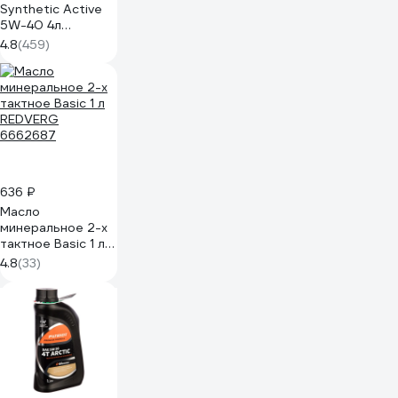
Synthetic Active
5W-40 4л
253142410
4.8
(459)
636 ₽
Масло
минеральное 2-х
тактное Basic 1 л
REDVERG
4.8
(33)
6662687