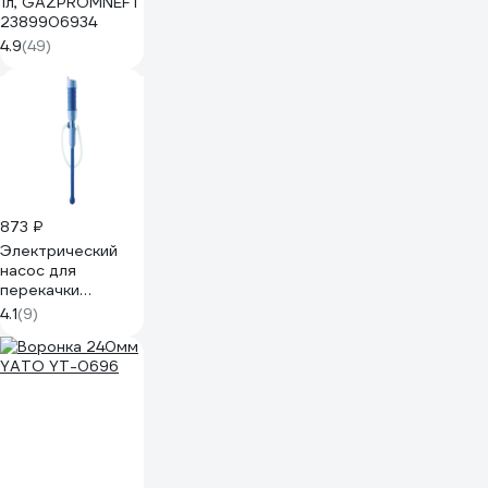
1л, GAZPROMNEFT
2389906934
4.9
(49)
873 ₽
Электрический
насос для
перекачки
жидкости Fox
4.1
(9)
Chemie ELECTRIC
FLUID PUMP EEVEE
LMF84