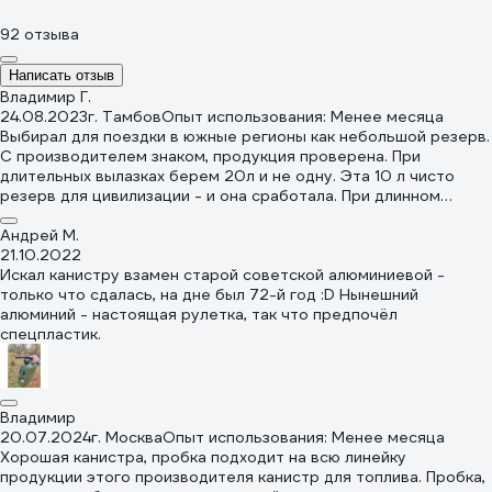
92 отзыва
Написать отзыв
Владимир Г.
24.08.2023
г. Тамбов
Опыт использования: Менее месяца
Выбирал для поездки в южные регионы как небольшой резерв.
С производителем знаком, продукция проверена. При
длительных вылазках берем 20л и не одну. Эта 10 л чисто
резерв для цивилизации - и она сработала. При длинном
перегоне не было заправок, практически "обсох", по карте
есть заправка и "о чудо" - только дизель. Вот как раз 10 л
Андрей М.
нормального бензина и хватило до нормальной заправки с
21.10.2022
комфортом. По конструкции - выбрал зеленую, они толще и
Искал канистру взамен старой советской алюминиевой -
прочнее. На жаре не дует, по крайней мене у нас неделю с
только что сдалась, на дне был 72-й год :D Нынешний
лишнем на солнце за 50 градусов стояло и такая же осталась.
алюминий - настоящая рулетка, так что предпочёл
Запаха в багажнике нет. Закручивается прочно. На АЗС
спецпластик.
вопросов не возникает. По недостаткам - нужно иметь свою
нормальную воронку, комплектный шланг с небольшим
уширением - пародия, и неудобен. Крепиться он пластиковой
застежкой через ручку. Прочность его сомнительна, так что
Владимир
лучше иметь в запасе обычную пластиковую стяжку, чисто
20.07.2024
г. Москва
Опыт использования: Менее месяца
номинально что бы не потерять шланг. Покупкой доволен,
Хорошая канистра, пробка подходит на всю линейку
стоит уверенно в багажнике, не заваливается при езде.
продукции этого производителя канистр для топлива. Пробка,
Можно рекомендовать.