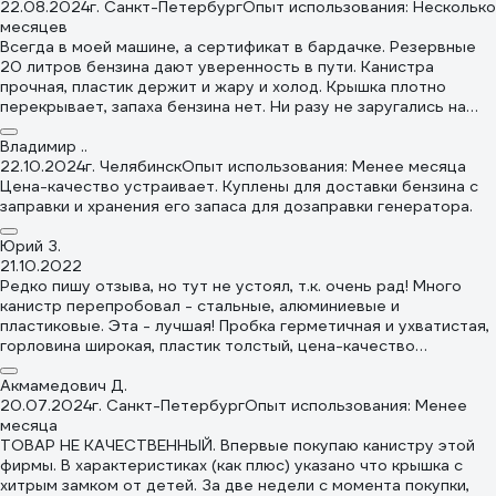
22.08.2024
г. Санкт-Петербург
Опыт использования: Несколько
месяцев
Всегда в моей машине, а сертификат в бардачке. Резервные
20 литров бензина дают уверенность в пути. Канистра
прочная, пластик держит и жару и холод. Крышка плотно
перекрывает, запаха бензина нет. Ни разу не заругались на
заправках. Если что - на сертификат, читай. Плюс удобная
лейка. А устойчивость - глупость, канистра не эйфелева
Владимир ..
башня, всегда должна быть закреплена в багажнике или
22.10.2024
г. Челябинск
Опыт использования: Менее месяца
зажата шмотками. Если она катается- водитель прослойка.
Цена-качество устраивает. Куплены для доставки бензина с
заправки и хранения его запаса для дозаправки генератора.
Юрий З.
21.10.2022
Редко пишу отзыва, но тут не устоял, т.к. очень рад! Много
канистр перепробовал - стальные, алюминиевые и
пластиковые. Эта - лучшая! Пробка герметичная и ухватистая,
горловина широкая, пластик толстый, цена-качество
отличное! Особенно пробка порадовала - действительно
герметичная. Хлипкая гофра в комплекте - мелочь. Если
Акмамедович Д.
воронки нет - спасёт, а если хозяйство большое, то и воронки
20.07.2024
г. Санкт-Петербург
Опыт использования: Менее
нормальные есть. Всячески рекомендую! Если раздует,
месяца
схлопнет или ещё что - не поленюсь, напишу.
ТОВАР НЕ КАЧЕСТВЕННЫЙ. Впервые покупаю канистру этой
фирмы. В характеристиках (как плюс) указано что крышка с
хитрым замком от детей. За две недели с момента покупки,