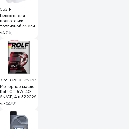
563 ₽
Емкость для
подготовки
топливной смеси
20 - 25 - 40 -
4.5
(16)
50:1, с дозатором,
1000 мл ТУНДРА
7509203
3 593 ₽
898.25 ₽/л
Моторное масло
Rolf GT 5W-40,
SN/CF, 4 л 322229
4.7
(278)