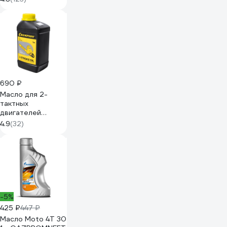
(A3/B4; SL/CF)
4л+1л 9293
690 ₽
Масло для 2-
тактных
двигателей
минеральное
4.9
(32)
JASO FB 1 л
Champion 952831
-5%
425 ₽
447 ₽
Масло Moto 4T 30