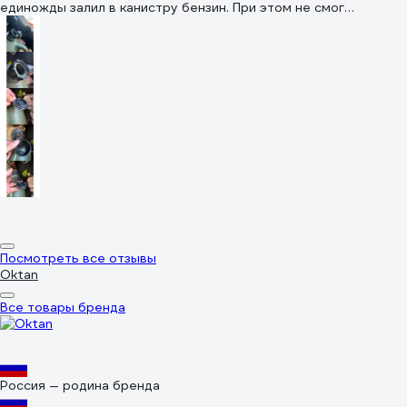
единожды залил в канистру бензин. При этом не смог
закрутить до упора крышку, она просто в какой-то момент
начинала прокручиваться. Стал разбираться и выяснилось что
крышка у канистры с хваленым замком была с дефектом,
вернее элементарно сломана. Хорошо что выявил дефект. А
так бы в машине протекла бы и был бы обеспечен стойкий
запах бензина. При переливании из этой канистры залитого
бензина, выяснилось что прилично течет стык горловины с
лейкой, хоть я и подрезал отливку у лейки и подматывал на
резьбу уплотнитель. В гарантийном обращении отказано, так
как сегодня 15 день с момента покупки. Категорически НЕ
РЕКОМЕНДУЮ К ПОКУПКЕ этот товар.
Посмотреть все отзывы
Oktan
Все товары бренда
Россия — родина бренда