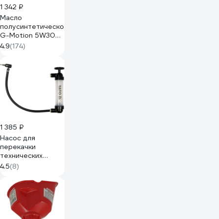
1 342 ₽
Масло
полусинтетическое
G-Motion 5W30
4Т ARCTIC (1 л)
4.9
(174)
PATRIOT
850030100
1 385 ₽
Насос для
перекачки
технических
жидкостей YATO
4.5
(8)
170мл YT-07071