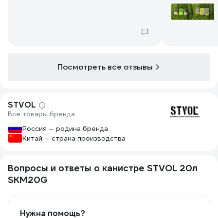
прошло снизу
покрылось рж
вижу даже гр
если не повез
три с одной 
Посмотреть все отзывы
STVOL
Все товары бренда
Россия — родина бренда
Китай — страна производства
Вопросы и ответы о канистре STVOL 20л
SKM20G
Нужна помощь?