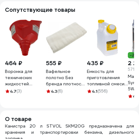
Сопутствующие товары
-23
464 ₽
555 ₽
435 ₽
2 2
571.7
Воронка для
Вафельное
Емкость для
Масл
технических
полотно Без
приготовления
Synth
жидкостей
бренда плотность
топливной смеси
5W-4
Zipower 210х135
103 г/м2, 0.4x10 м
(1 л) Champion
4.7
(3)
4.3
(6)
4.1
(556)
2531
мм PM4472
92342
C1010
4.
О товаре
Канистра 20 л STVOL SKM20G предназначена для
хранения и транспортировки бензина, дизельного
топлива.