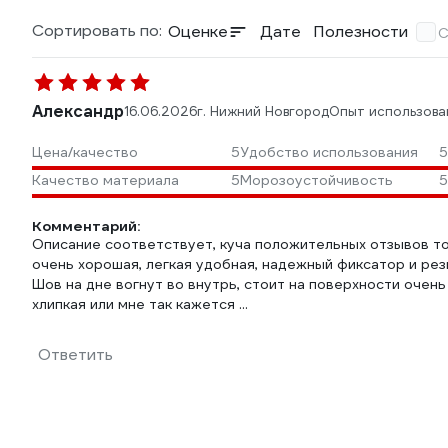
Сортировать по:
Оценке
Дате
Полезности
С
Александр
16.06.2026
г. Нижний Новгород
Опыт использова
Цена/качество
5
Удобство использования
5
Качество материала
5
Морозоустойчивость
5
Комментарий:
Описание соответствует, куча положительных отзывов тож
очень хорошая, легкая удобная, надежный фиксатор и ре
Шов на дне вогнут во внутрь, стоит на поверхности очень 
хлипкая или мне так кажется ...
Ответить