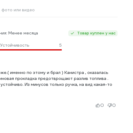
 фото или видео
ния: Менее месяца
Товар куплен у нас
Устойчивость
5
е.( именно по этому и брал ) Канистра , оказалась
зиновая прокладка предотврощают разлив топлива .
устойчиво. Из минусов только ручка, на вид какая-то
0
0