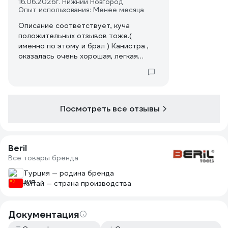
16.06.2026
г. Нижний Новгород
Опыт использования: Менее месяца
Описание соответствует, куча
положительных отзывов тоже.(
именно по этому и брал ) Канистра ,
оказалась очень хорошая, легкая
удобная, надежный фиксатор и
резиновая прокладка предотврощают
разлив топлива . Шов на дне вогнут во
внутрь, стоит на поверхности очень
устойчиво. Из минусов только ручка,
Посмотреть все отзывы
на вид какая-то хлипкая или мне так
кажется ...
Beril
Все товары бренда
Турция — родина бренда
Китай — страна производства
Документация