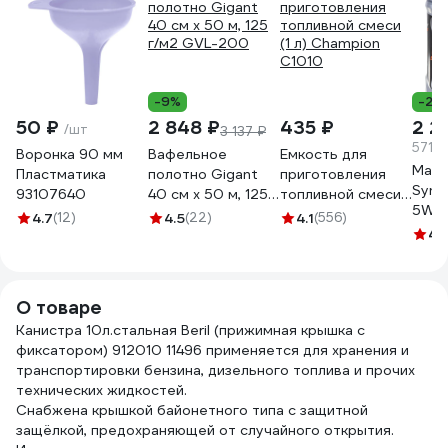
-9%
-23
50 ₽
2 848 ₽
435 ₽
2 2
/шт
3 137 ₽
571.7
Воронка 90 мм
Вафельное
Емкость для
Масл
Пластматика
полотно Gigant
приготовления
Synth
93107640
40 см х 50 м, 125
топливной смеси
5W-4
г/м2 GVL-200
(1 л) Champion
4.7
(12)
4.5
(22)
4.1
(556)
2531
C1010
4.
О товаре
Канистра 10л.стальная Beril (прижимная крышка с
фиксатором) 912010 11496 применяется для хранения и
транспортировки бензина, дизельного топлива и прочих
технических жидкостей.
Снабжена крышкой байонетного типа с защитной
защёлкой, предохраняющей от случайного открытия.