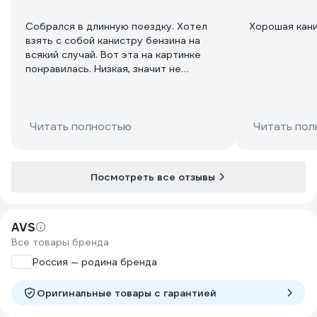
Собрался в длинную поездку. Хотел
Хорошая кан
взять с собой канистру бензина на
всякий случай. Вот эта на картинке
понравилась. Низкая, значит не
опрокинется во время движения.
Металлическая, наверное, крепкая.
2880 рублей немалая цена. Такой же
ёмкости пластиковую можно за 600
Читать полностью
Читать пол
рублей купить.
Купил. Сразу залил бензин на АЗС.
Поставил в багажник. Еду, сильный
Посмотреть все отзывы
запах бензина в салоне. Осмотрел
канистру, мокрая сверху. Закрутил
крышку потуже, закрутил болт
второго отверстия. Доехал домой,
AVS
оставил канистру под крыльцом,
Все товары бренда
потому как запах сильный. Пусть,
Россия — родина бренда
думаю, проветрится. На следующий
день осмотрел канистру. Подтёков
Оригинальные товары c гарантией
нет, но запах сильный. Если канистру
потрясти, то усиливается. Выкрутил