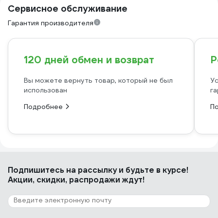
пластиковую канистру, которая даже
Сервисное обслуживание
лёжа на боку не протекает и не
воняет!
Гарантия производителя
120 дней обмен и возврат
Р
Вы можете вернуть товар, который не был
Ус
использован
га
Подробнее
П
Подпишитесь
на рассылку
и будьте в курсе!
Акции, скидки, распродажи ждут!