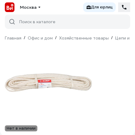
Москва
Для юрлиц
Поиск в каталоге
Главная
/
Офис и дом
/
Хозяйственные товары
/
Цепи и к
Нет в наличии