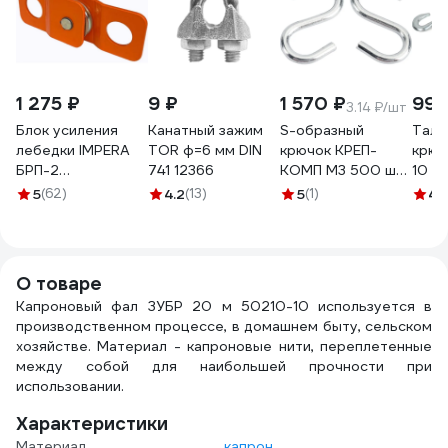
1 275 ₽
9 ₽
1 570 ₽
99 
3.14 ₽/шт
Блок усиления
Канатный зажим
S-образный
Талр
лебедки IMPERA
TOR ф=6 мм DIN
крючок КРЕП-
крюк
БРП-2
741 12366
КОМП М3 500 шт.
10 D
(Максимальная
кс3ф
7778
5
(62)
4.2
(13)
5
(1)
4.
нагрузка 2000 кг.,
трос диаметром
до 10 мм.)
700025
О товаре
Капроновый фал ЗУБР 20 м 50210-10 используется в
производственном процессе, в домашнем быту, сельском
хозяйстве. Материал - капроновые нити, переплетенные
между собой для наибольшей прочности при
использовании.
Характеристики
Материал
капрон