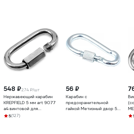
548 ₽
56 ₽
7
274 ₽/шт
Нержавеющий карабин
Карабин с
Ви
KREPFIELD 5 мм art 9077
предохранительной
(с
а4 винтовой для
гайкой Метизный двор 5
МЕ
соединения цепей 2 шт.
мм 4690441028556
мм
5
(127)
9077А4КАРАБИН5ММ-2