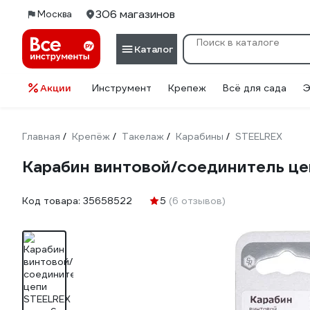
306 магазинов
Москва
Каталог
Акции
Инструмент
Крепеж
Всё для сада
Э
Главная
Крепёж
Такелаж
Карабины
STEELREX
/
/
/
/
Карабин винтовой/соединитель це
Код товара:
35658522
5
(6 отзывов)