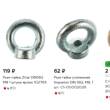
-
119 ₽
62 ₽
2
12
Рым-гайка Zitar DIN582
Рым гайка усиленная
Ст
М8 1 штука ярлык 102765
Insparion DIN 582, М8, 1
30
шт. С1-00002029
4.7
(6)
20
5
(6)