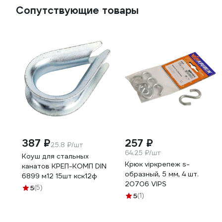
Сопутствующие товары
387 ₽
257 ₽
25.8 ₽/шт
64.25 ₽/шт
Коуш для стальных
Крюк vipкрепеж s-
канатов КРЕП-КОМП DIN
образный, 5 мм, 4 шт.
6899 м12 15шт кск12ф
20706 VIPS
5
(5)
5
(1)