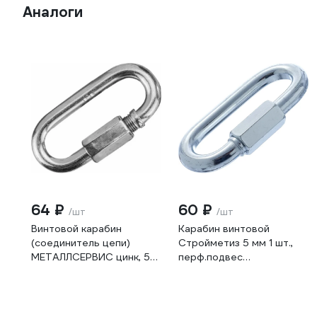
Аналоги
64 ₽
60 ₽
/шт
/шт
Винтовой карабин
Карабин винтовой
(соединитель цепи)
Стройметиз 5 мм 1 шт.,
МЕТАЛЛСЕРВИС цинк, 5
перф.подвес
мм, 1 шт. МС 1237087
00000070483 4030032