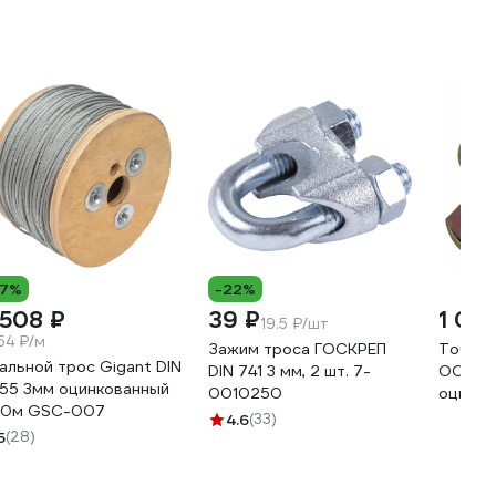
17%
-22%
 508 ₽
39 ₽
1 04
19.5 ₽/шт
.54 ₽/м
Зажим троса ГОСКРЕП
Точка 
альной трос Gigant DIN
DIN 741 3 мм, 2 шт. 7-
ООО П
55 3мм оцинкованный
0010250
оцинк.
0м GSC-007
нагруз
4.6
(33)
5
(28)
cр1559