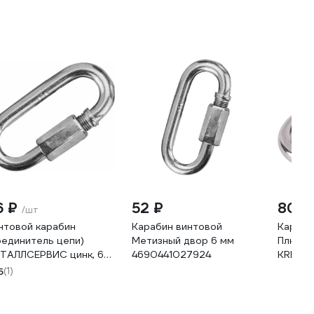
6 ₽
52 ₽
800 
/шт
нтовой карабин
Карабин винтовой
Караби
оединитель цепи)
Метизный двор 6 мм
Плюс 6м
ТАЛЛСЕРВИС цинк, 6
4690441027924
KRP-49
, 1 шт. МС 1237091
5
(1)