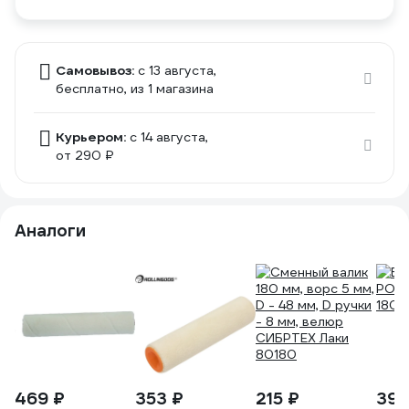
Самовывоз:
c 13 августа,
бесплатно
, из 1 магазина
Курьером:
c 14 августа,
от 290 ₽
Аналоги
469 ₽
353 ₽
215 ₽
399