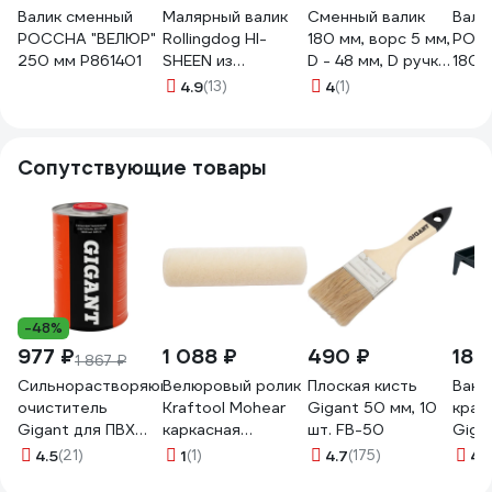
Валик сменный
Малярный валик
Сменный валик
Вали
РОССНА "ВЕЛЮР"
Rollingdog HI-
180 мм, ворс 5 мм,
РОСС
250 мм Р861401
SHEEN из
D - 48 мм, D ручки
180 
синтетического
- 8 мм, велюр
4.9
(13)
4
(1)
велюра, 230 мм,
СИБРТЕХ Лаки
ворс 5 мм, 00127
80180
Сопутствующие товары
-48%
977 ₽
1 088 ₽
490 ₽
189
1 867 ₽
Сильнорастворяющий
Велюровый ролик
Плоская кисть
Ванн
очиститель
Kraftool Mohear
Gigant 50 мм, 10
крас
Gigant для ПВХ
каркасная
шт. FB-50
Giga
1000 мл GPC-5
система 180 мм 1-
4.5
(21)
1
(1)
4.7
(175)
4.
02013-18