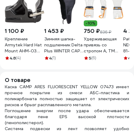
-10%
1 100 ₽
1 453 ₽
750 ₽
4 2
836 ₽
Крепление
Зимняя шапка-
Удерживающая
Рабо
Armytek Hard Hat
подшлемник Delta
привязь со
NEO 
Mount AHM-03
Plus WINTER CAP
стропом А, ТМ
81-2
A04801
черная
Gigant УПР-01
4.8
(4)
4
(1)
5
(6)
4.
WINTERCAPNO
О товаре
Каска CAMP ARES FLUORESCENT YELLOW 07473 имеет
прочное покрытие из смеси АБС-пластика и
поликарбоната полностью защищает от электрических
рисков и брызг расплавленного металла.
Поглощение энергии после удара обеспечивается
благодаря пене EPS высокой плотности
(пенополистерол).
Система подвески из лент позволяет удобно