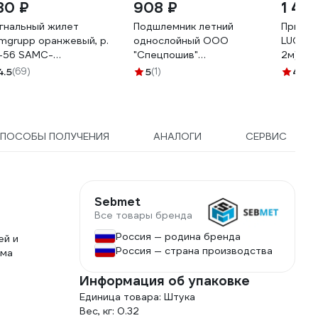
80 ₽
908 ₽
1 45
гнальный жилет
Подшлемник летний
Привяз
mgrupp оранжевый, р.
однослойный OOO
LUCH У
-56 SAMC-
"Спецпошив"
2м) 0
22200002
термостойкий, трикотаж
4.5
(69)
5
(1)
4.5
(4
WORKER jersey 220 FR,
ПШт619; 12 кал/см2,
размер единый УТ-4084
ПОСОБЫ ПОЛУЧЕНИЯ
АНАЛОГИ
СЕРВИС
Sebmet
Все товары бренда
Россия — родина бренда
ей и
Россия — страна производства
има
Информация об упаковке
Единица товара: Штука
Вес, кг: 0.32