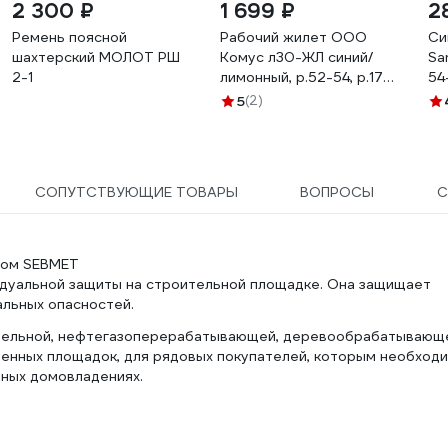
2 300 ₽
1 699 ₽
2
Ремень поясной
Рабочий жилет ООО
Си
шахтерский МОЛОТ РШ
Комус л30-ЖЛ синий/
Sa
2-1
лимонный, р.52-54, р.170-
54
176 1263813
0
5
(2)
СОПУТСТВУЮЩИЕ ТОВАРЫ
ВОПРОСЫ
С
мом SEBMET
дуальной защиты на строительной площадке. Она защищает
альных опасностей.
ительной, нефтегазоперерабатывающей, деревообрабатывающ
венных площадок, для рядовых покупателей, которым необход
чных домовладениях.