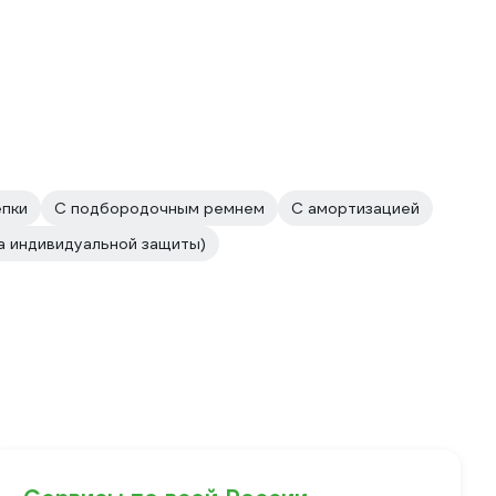
епки
С подбородочным ремнем
С амортизацией
а индивидуальной защиты)