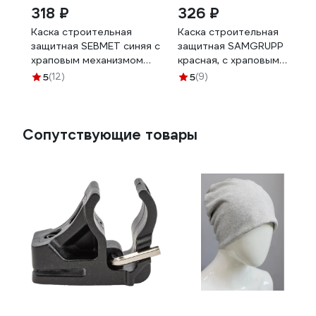
318 ₽
326 ₽
Каска строительная
Каска строительная
защитная SEBMET синяя с
защитная SAMGRUPP
храповым механизмом
красная, с храповым
TD109031001
механизмом SR-
5
(12)
5
(9)
109051001
Сопутствующие товары