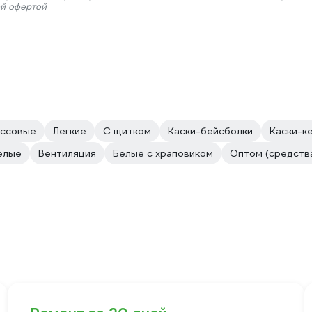
ой офертой
ассовые
Легкие
С щитком
Каски-бейсболки
Каски-к
елые
Вентиляция
Белые с храповиком
Оптом (средств