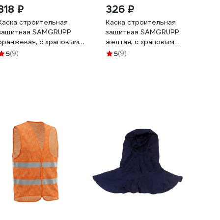
318 ₽
326 ₽
Каска строительная
Каска строительная
защитная SAMGRUPP
защитная SAMGRUPP
оранжевая, с храповым
желтая, с храповым
механизмом SR-109011001
механизмом SR-
5
(9)
5
(9)
109041001