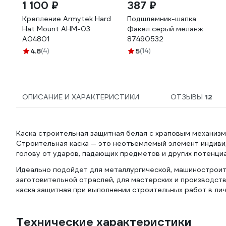
1 100 ₽
387 ₽
Крепление Armytek Hard
Подшлемник-шапка
Hat Mount AHM-03
Факел серый меланж
A04801
87490532
4.8
(4)
5
(14)
ОПИСАНИЕ И ХАРАКТЕРИСТИКИ
ОТЗЫВЫ
12
Каска строительная защитная белая с храповым механиз
Строительная каска — это неотъемлемый элемент индиви
голову от ударов, падающих предметов и других потенци
Идеально подойдет для металлургической, машиностро
заготовительной отраслей, для мастерских и производст
каска защитная при выполнении строительных работ в ли
Технические характеристики