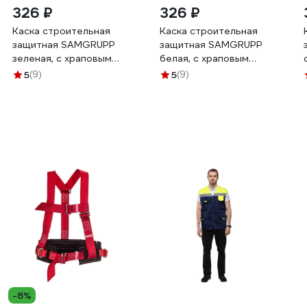
326 ₽
326 ₽
Каска строительная
Каска строительная
защитная SAMGRUPP
защитная SAMGRUPP
зеленая, с храповым
белая, с храповым
механизмом SR-
механизмом SR-
5
(9)
5
(9)
109021001
109061001
-8%