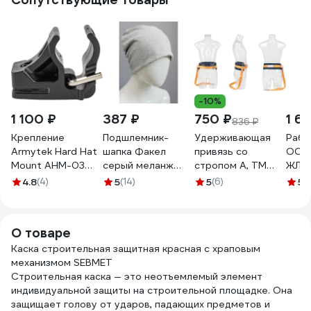
-10%
1 100 ₽
387 ₽
750 ₽
1 6
836 ₽
Крепление
Подшлемник-
Удерживающая
Рабо
Armytek Hard Hat
шапка Факел
привязь со
ООО 
Mount AHM-03
серый меланж
стропом А, ТМ
ЖЛ с
A04801
87490532
Gigant УПР-01
лимо
4.8
(4)
5
(14)
5
(6)
5
(
54, р
1263
О товаре
Каска строительная защитная красная с храповым
механизмом SEBMET
Строительная каска — это неотъемлемый элемент
индивидуальной защиты на строительной площадке. Она
защищает голову от ударов, падающих предметов и