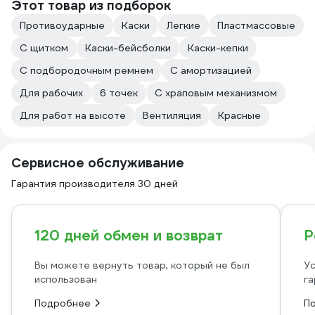
Этот товар из подборок
Противоударные
Каски
Легкие
Пластмассовые
С щитком
Каски-бейсболки
Каски-кепки
С подбородочным ремнем
С амортизацией
Для рабочих
6 точек
С храповым механизмом
Для работ на высоте
Вентиляция
Красные
Сервисное обслуживание
Гарантия производителя 30 дней
120 дней обмен и возврат
Р
Вы можете вернуть товар, который не был
Ус
использован
га
Подробнее
П