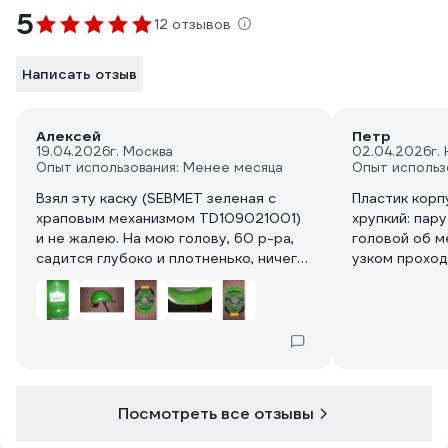
5
12 отзывов
Написать отзыв
Алексей
Петр
19.04.2026
г. Москва
02.04.2026
г.
Опыт использования: Менее месяца
Опыт использ
Взял эту каску (SEBMET зеленая с
Пластик корп
храповым механизмом TD109021001)
хрупкий: пар
и не жалею. На мою голову, 60 р-ра,
головой об м
садится глубоко и плотненько, ничего
узком проход
не давит, имеется запас под
корпусе толь
нетолстый подшлемник. Пластик не
остались, ни
колкий. Каска крепенькая и лёгкая,
козырёк короткий. Храповый механизм
затягивает хорошо. Имеется двух
точечный ремешочек под
подбородок. При такой низкой цене,
Посмотреть все отзывы
очень приличное качество. Для
сельской местности, более чем