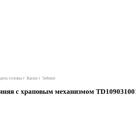
щита головы
/
Каски
/
Sebmet
иняя с храповым механизмом TD10903100