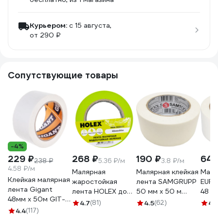
Курьером:
c 15 августа,
от 290 ₽
Сопутствующие товары
-4%
229 ₽
268 ₽
190 ₽
642
238 ₽
5.36 ₽/м
3.8 ₽/м
4.58 ₽/м
Малярная
Малярная клейкая
Маля
Клейкая малярная
жаростойкая
лента SAMGRUPP
EUR
лента Gigant
лента HOLEX до
50 мм х 50 м
48 м
48мм x 50м GIT-
100С, зеленая,
SAMC-
4.7
(81)
4.5
(62)
4.
25
4.4
(117)
водостойкая, 48
076050050