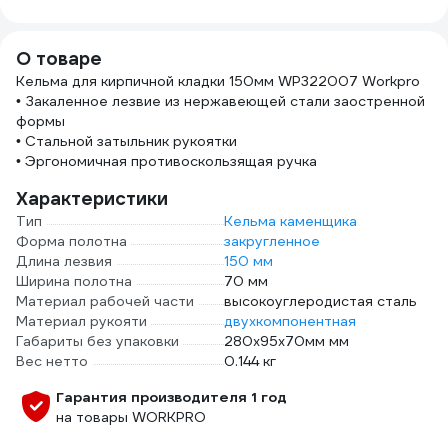
мм, 50 м HAS-
382277
О товаре
Кельма для кирпичной кладки 150мм WP322007 Workpro
• Закаленное лезвие из нержавеющей стали заостренной
формы
• Стальной затыльник рукоятки
• Эргономичная противоскользящая ручка
Характеристики
Тип
Кельма каменщика
Форма полотна
закругленное
Длина лезвия
150 мм
Ширина полотна
70 мм
Материал рабочей части
высокоуглеродистая сталь
Материал рукояти
двухкомпонентная
Габариты без упаковки
280x95x70мм мм
Вес нетто
0.144 кг
Гарантия производителя 1 год
на товары WORKPRO