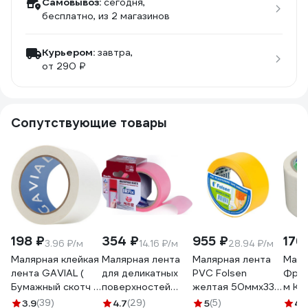
Самовывоз:
сегодня,
бесплатно
, из 2 магазинов
Курьером:
завтра,
от 290 ₽
Сопутствующие товары
198 ₽
354 ₽
955 ₽
176
3.96 ₽/м
14.16 ₽/м
28.94 ₽/м
Малярная клейкая
Малярная лента
Малярная лента
Маля
лента GAVIAL (
для деликатных
PVC Folsen
Фрег
Бумажный скотч /
поверхностей
желтая 50ммx33м
м КР
КРЕПП )
IRFIX EXTRA 50
0243350
3.9
(39)
4.7
(29)
5
(5)
4.