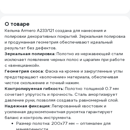
50ммх50м (
мм, 25 м, розовая
Краска и защита
Mr.SiL 30082
стен ) 317
О товаре
Кельма Armero A233/121 создана для нанесения и
полировки декоративных покрытий. Зеркальная полировка
и продуманная геометрия обеспечивают идеальный
результат без дефектов.
Зеркальная полировка:
Полотно из нержавеющей стали
исключает появление черных полос и царапин при работе
с «венецианкой».
Геометрия скоса:
Фаска на кромке и закругленные углы
предотвращают «волочение» материала, обеспечивая
чистое скольжение и точный нажим.
Контролируемая гибкость:
Полотно толщиной 0.7 мм
сочетает упругость и прочность. Сталь амортизирует
давление руки, позволяя создавать равномерный слой.
Надежная фиксация:
Легированный хвостовик и
усиленная двухкомпонентная рукоятка гарантируют
баланс и контроль инструмента.
Размер полотна: 200х77 мм — оптимален для
маневренности.