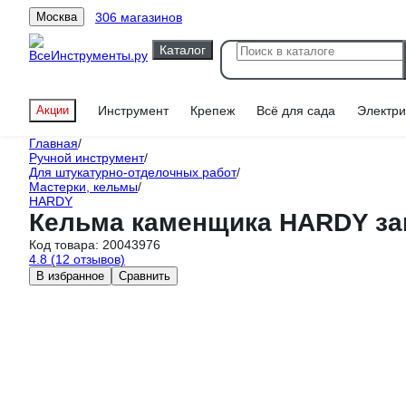
306 магазинов
Москва
Каталог
Акции
Инструмент
Крепеж
Всё для сада
Электри
Главная
/
Ручной инструмент
/
Для штукатурно-отделочных работ
/
Мастерки, кельмы
/
HARDY
Кельма каменщика HARDY закр
Код товара:
20043976
4.8
(12 отзывов)
В избранное
Сравнить