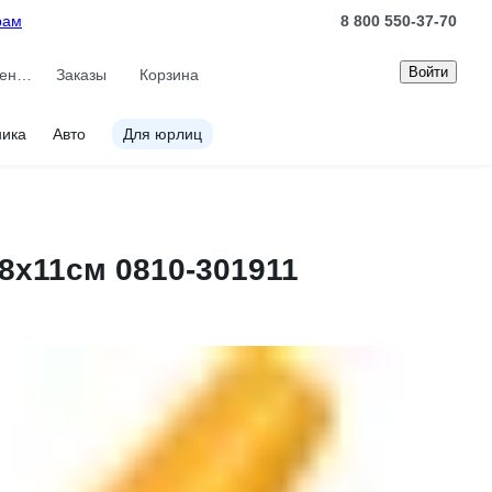
рам
8 800 550-37-70
Войти
Сравнение
Заказы
Корзина
ника
Авто
Для юрлиц
18х11см 0810-301911