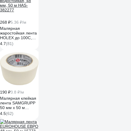
268 ₽
5.36 ₽/м
Малярная
жаростойкая лента
HOLEX до 100С,
зеленая,
4.7
(81)
водостойкая, 48
мм, 50 м HAS-
382277
190 ₽
3.8 ₽/м
Малярная клейкая
лента SAMGRUPP
50 мм х 50 м
SAMC-076050050
4.5
(62)