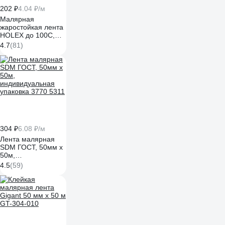
202 ₽
4.04 ₽/м
Малярная
жаростойкая лента
HOLEX до 100С,
зеленая,
4.7
(81)
водостойкая, 36
мм, 50 м HAS-
382260
304 ₽
6.08 ₽/м
Лента малярная
SDM ГОСТ, 50мм х
50м,
индивидуальная
4.5
(59)
упаковка 3770 5311