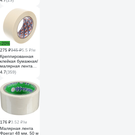
4.7
(29)
розовая Mr.SiL
30082
-20%
275 ₽
345 ₽
5.5 ₽/м
Креппированная
клейкая бумажная/
малярная лента
AVIORA 50 мм, 50
4.7
(359)
м 304-010
176 ₽
3.52 ₽/м
Малярная лента
Фрегат 48 мм, 50 м