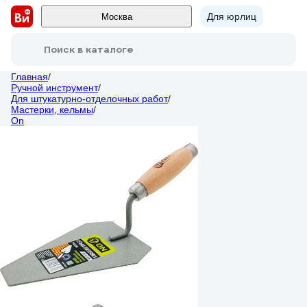
Для юрлиц
Москва
Поиск в каталоге
Главная
/
Ручной инструмент
/
Для штукатурно-отделочных работ
/
Мастерки, кельмы
/
On