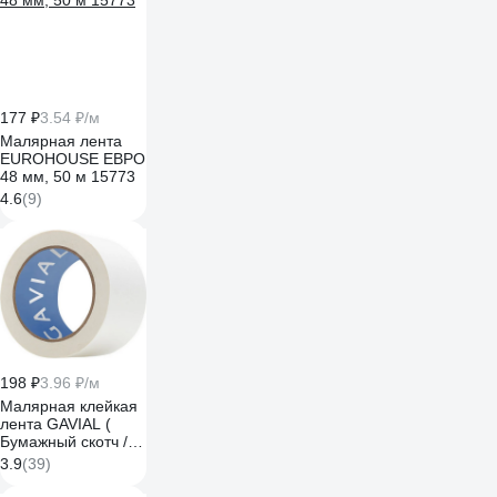
177 ₽
3.54 ₽/м
Малярная лента
EUROHOUSE ЕВРО
48 мм, 50 м 15773
4.6
(9)
198 ₽
3.96 ₽/м
Малярная клейкая
лента GAVIAL (
Бумажный скотч /
КРЕПП ) 50ммх50м
3.9
(39)
( Краска и защита
стен ) 317