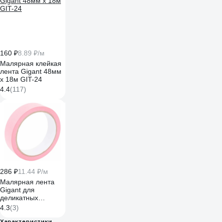
160 ₽
8.89 ₽/м
Малярная клейкая
лента Gigant 48мм
x 18м GIT-24
4.4
(117)
286 ₽
11.44 ₽/м
Малярная лента
Gigant для
деликатных
поверхностей 25мм
4.3
(3)
х 25 м GIT-40
Характеристики