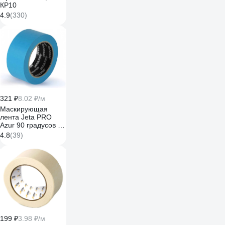
КР10
4.9
(330)
321 ₽
8.02 ₽/м
Маскирующая
лента Jeta PRO
Azur 90 градусов -
30 мин., голубая,
4.8
(39)
50 мм х 40 м
58490/50
199 ₽
3.98 ₽/м