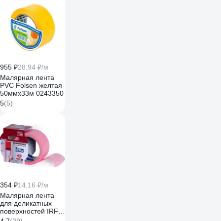
955 ₽
28.94 ₽/м
Малярная лента
PVC Folsen желтая
50ммx33м 0243350
5
(5)
354 ₽
14.16 ₽/м
Малярная лента
для деликатных
поверхностей IRFIX
EXTRA 50 мм, 25 м,