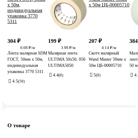
304 ₽
199 ₽
207 ₽
384
6.08 ₽/м
3.98 ₽/м
4.14 ₽/м
Лента малярная SDM
Малярная лента
Скотч малярный
Маля
ГОСТ, 50мм х 50м,
ULTIMA 50x50, 050
Wand Master 50мм х
лент
индивидуальная
ULTIMA5050
50м ЦБ-00005710
50 м
упаковка 3770 5311
4.4
(8)
5
(9)
4.
4.5
(59)
О товаре