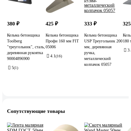
380 ₽
425 ₽
333 ₽
325
Кельма бетонщика
Кельма бетонщика
Кельма бетонщика
Кель
Toolberg
Профи 160 мм FIT
USP Треугольник 200
180 
"треугольник", сталь,
05006
мм, деревянная
3.
деревянная рукоятка
ручка,
4.1
(16)
90004896900
металлический
колпачок 05057
5
(1)
Сопутствующие товары