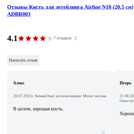
Отзывы Кисть для детейлинга Airline N10 (20.5 см)
ADBR003
4.1
7 отзывов
Написать отзыв
Алекс
Игорь
26.07.2025
г. Химки
Опыт использования: Менее месяца
21.08.2
Опыт ис
В целом, хорошая кисть.
Хороша