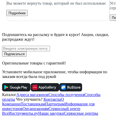
Вы можете вернуть товар, который не был использован
Уст
сер
Подробнее
По
Подпишитесь
на рассылку
и будьте в курсе! Акции, скидки,
распродажи ждут!
Подписаться
Оригинальные товары с гарантией!
Установите мобильное приложение, чтобы информация по
заказам всегда была под рукой
Каталог
Адреса магазинов
Способы получения
Способы
оплаты
Что улучшить?
Контакты
О
Компании
Поставщикам
Партнерам
Информация для
инвесторов
Организациям
Сервисный центр
ВсеИнструменты.ру
Наши закупки
Сервисные центры