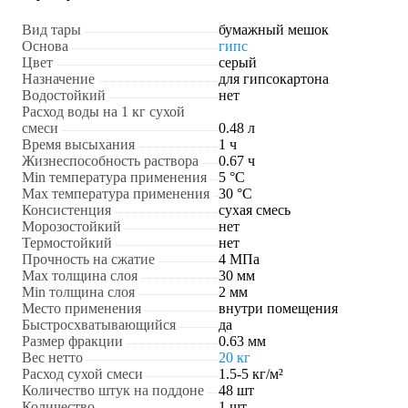
Вид тары
бумажный мешок
Основа
гипс
Цвет
серый
Назначение
для гипсокартона
Водостойкий
нет
Расход воды на 1 кг сухой
смеси
0.48 л
Время высыхания
1 ч
Жизнеспособность раствора
0.67 ч
Min температура применения
5 °С
Max температура применения
30 °С
Консистенция
сухая смесь
Морозостойкий
нет
Термостойкий
нет
Прочность на сжатие
4 МПа
Max толщина слоя
30 мм
Min толщина слоя
2 мм
Место применения
внутри помещения
Быстросхватывающийся
да
Размер фракции
0.63 мм
Вес нетто
20 кг
Расход сухой смеси
1.5-5 кг/м²
Количество штук на поддоне
48 шт
Количество
1 шт