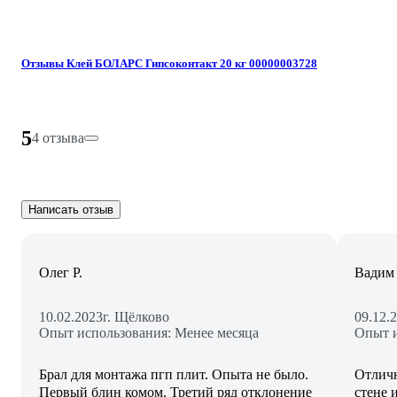
Отзывы Клей БОЛАРС Гипсоконтакт 20 кг 00000003728
5
4 отзыва
Написать отзыв
Олег Р.
Вадим
10.02.2023
г. Щёлково
09.12.
Опыт использования: Менее месяца
Опыт и
Брал для монтажа пгп плит. Опыта не было.
Отличн
Первый блин комом. Третий ряд отклонение
стене 