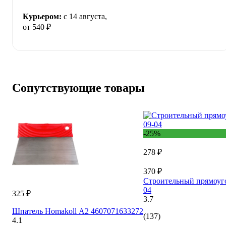
Курьером:
c 14 августа,
от 540 ₽
Сопутствующие товары
-25%
278 ₽
370 ₽
Строительный прямоуго
04
325 ₽
3.7
Шпатель Homakoll А2 4607071633272
(137)
4.1