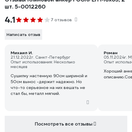
шт. 5-0012260
4.1
7 отзывов
Написать отзыв
Михаил И.
Роман
21.12.2022
г. Санкт-Петербург
05.11.2024
г. 
Опыт использования: Несколько
Опыт использ
месяцев
Хороший анке
Сушилку настенную 90см шириной и
описанию.Сов
50см вынос -держит надежно. Но
что-то серьезное на них вешать не
стал бы, металл мягкий.
Посмотреть все отзывы