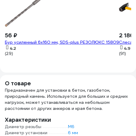
56 ₽
2 186
Бур усиленный 6х160 мм, SDS-plus РЕЗОЛЮКС 15809
Слесарн
4.2
4.9
(29)
(91)
О товаре
Предназначен для установки в бетон, газобетон,
природный камень. Используется для больших и средних
нагрузок, может устанавливаться на небольшом
расстоянии от других анкеров и края бетона.
Характеристики
Диаметр резьбы
М6
Диаметр установки
6 мм