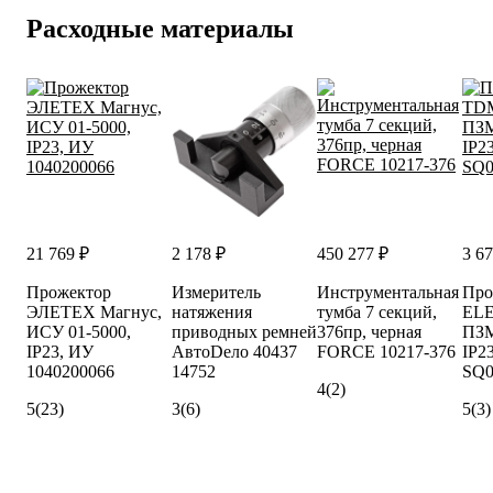
Расходные материалы
21 769 ₽
2 178 ₽
450 277 ₽
3 67
Прожектор
Измеритель
Инструментальная
Про
ЭЛЕТЕХ Магнус,
натяжения
тумба 7 секций,
EL
ИСУ 01-5000,
приводных ремней
376пр, черная
ПЗМ
IP23, ИУ
АвтоDело 40437
FORCE 10217-376
IP2
1040200066
14752
SQ0
4
(2)
5
(23)
3
(6)
5
(3)