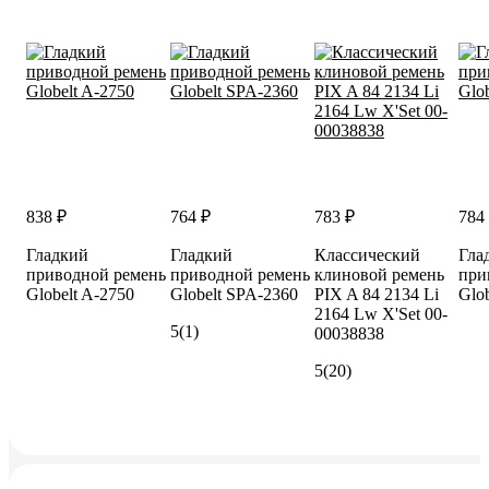
838 ₽
764 ₽
783 ₽
784
Гладкий
Гладкий
Классический
Гла
приводной ремень
приводной ремень
клиновой ремень
при
Globelt A-2750
Globelt SPA-2360
PIX A 84 2134 Li
Glo
2164 Lw X'Set 00-
5
(1)
00038838
5
(20)